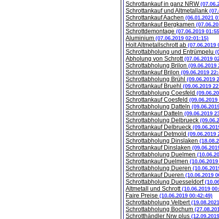
Schrottankauf in ganz NRW
(07.06.
Schrottankauf und Altmetallank
(07
Schrottankauf Aachen
(06.01.2021 0
Schrottankauf Bergkamen
(07.06.20
Schrottdemontage
(07.06.2019 01:5
Aluminium
(07.06.2019 02:01:15)
Holt Altmetallschrott ab
(07.06.2019 
Schrottabholung und Entrümpelu
(
Abholung von Schrott
(07.06.2019 0
Schrottabholung Brilon
(09.06.2019 
Schrottankauf Brilon
(09.06.2019 22:
Schrottabholung Brühl
(09.06.2019 
Schrottankauf Bruehl
(09.06.2019 22
Schrottabholung Coesfeld
(09.06.2
Schrottankauf Coesfeld
(09.06.2019
Schrottabholung Datteln
(09.06.201
Schrottankauf Datteln
(09.06.2019 2
Schrottabholung Delbrueck
(09.06.
Schrottankauf Delbrueck
(09.06.201
Schrottankauf Detmold
(09.06.2019 
Schrottabholung Dinslaken
(18.08.
Schrottankauf Dinslaken
(09.06.201
Schrottabholung Duelmen
(10.06.2
Schrottankauf Duelmen
(10.06.2019
Schrottabholung Dueren
(10.06.201
Schrottankauf Dueren
(10.06.2019 0
Schrottabholung Duesseldorf
(10.0
Altmetall und Schrott
(10.06.2019 00
Faire Preise
(10.06.2019 00:42:49)
Schrottabholung Velbert
(19.08.202
Schrottabholung Bochum
(27.08.20
Schrotthändler Nrw plus
(12.09.201