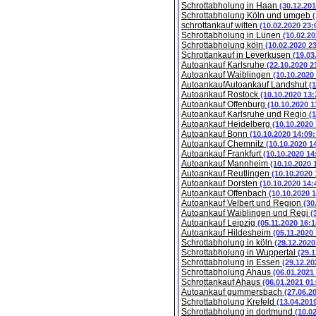
Schrottabholung in Haan
(30.12.201
Schrottabholung Köln und umgeb
schrottankauf witten
(10.02.2020 23:
Schrottabholung in Lünen
(10.02.20
Schrottabholung köln
(10.02.2020 2
Schrottankauf in Leverkusen
(19.03
Autoankauf Karlsruhe
(22.10.2020 2
Autoankauf Waiblingen
(10.10.2020
AutoankaufAutoankauf Landshut
(
Autoankauf Rostock
(10.10.2020 13:
Autoankauf Offenburg
(10.10.2020 1
Autoankauf Karlsruhe und Regio
(
Autoankauf Heidelberg
(10.10.2020
Autoankauf Bonn
(10.10.2020 14:09:
Autoankauf Chemnitz
(10.10.2020 1
Autoankauf Frankfurt
(10.10.2020 14
Autoankauf Mannheim
(10.10.2020 
Autoankauf Reutlingen
(10.10.2020 
Autoankauf Dorsten
(10.10.2020 14:
Autoankauf Offenbach
(10.10.2020 
Autoankauf Velbert und Region
(30
Autoankauf Waiblingen und Regi
(
Autoankauf Leipzig
(05.11.2020 16:1
Autoankauf Hildesheim
(05.11.2020
Schrottabholung in köln
(29.12.2020
Schrottabholung in Wuppertal
(29.1
Schrottabholung in Essen
(29.12.20
Schrottabholung Ahaus
(06.01.2021
Schrottankauf Ahaus
(06.01.2021 01
Autoankauf gummersbach
(27.06.2
Schrottabholung Krefeld
(13.04.201
Schrottabholung in dortmund
(10.0