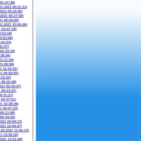
 01:47:38)
01.2021 00:21:12)
2021 00:24:05)
.2021 00:27:59)
21 00:34:50)
01.2021 15:55:06)
1 03:47:18)
3:53:18)
3:52:08)
:41:53)
41:57)
 02:33:19)
:39:26)
21:11:29)
21:00:58)
1 11:41:01)
21 00:59:55)
:15:32)
5 09:10:48)
021 00:19:37)
1 00:23:41)
00:31:27)
 00:37:51)
21 15:38:39)
1 00:07:23)
 00:12:08)
 00:34:43)
2021 09:59:13)
2021 10:44:47)
.02.2021 11:56:13)
21 13:39:32)
2021 13:51:08)