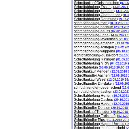
Schrottankauf Gelsenkirchen
(07.0
Schrottabholung Essen
(13.08.2021
Schrottabholung Iserlohn
(13.08.20
Schrottabholung Oberhausen
(20.0
Schrottabholung Dortmund
(19.07.
schrottabholung-marl
(30.01.2021 1
schrottabholung-bochum
(23.03.202
schrottabholung-neuss
(07.02.2021 
schrottabholung-unna
(14.02.2021 1
schrottabholung-leverkusen
(23.03
schrottabholung-arnsberg
(19.01.20
schrottabholung-solingen
(14.02.20
schrottabholung-wupperta
(05.10.2
/schrottabholung-düsseldorf
(05.10
Schrottabholung Ratingen
(01.05.2
Schrottabholung NRW
(04.02.2019 
Schrottabholun
(05.09.2018 20:00:53
Schrottankauf Menden
(12.09.2018 
Schrotthändler Aachen
(12.09.2018 
Schrottankauf Wesel
(12.09.2019 15
Schrotthändler Dinslaken
(12.09.20
schrotthaendler-luedenscheid
(12.
schrottabholung-aachen
(23.03.202
Schrottabholung Herten
(16.08.2021
Schrottabholung Castrop
(29.10.201
Schrottabholung Hagen
(12.09.2019
Schrotthändler Dorsten
(29.10.2018
Schrottankauf Troisdorf
(29.10.2018
Schrottabholung Troisdorf
(15.11.20
Schrotthändler Plus
(10.11.2018 20:
Schrottabholung Hagen Umkeis
(1
Schrottabholung in Lüdenscheid
(2