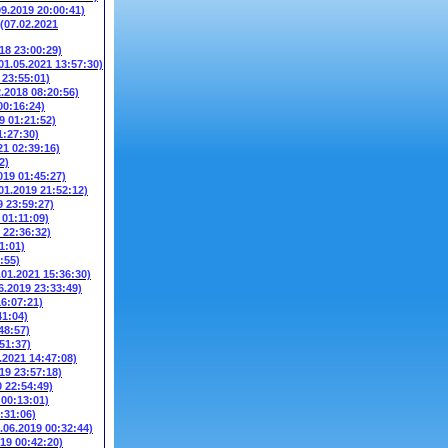
09.2019 20:00:41)
(07.02.2021
018 23:00:29)
01.05.2021 13:57:30)
 23:55:01)
2.2018 08:20:56)
00:16:24)
9 01:21:52)
1:27:30)
21 02:39:16)
2)
019 01:45:27)
01.2019 21:52:12)
9 23:59:27)
 01:11:09)
 22:36:32)
1:01)
:55)
.01.2021 15:36:30)
6.2019 23:33:49)
16:07:21)
41:04)
48:57)
51:37)
.2021 14:47:08)
19 23:57:18)
0 22:54:49)
 00:13:01)
:31:06)
.06.2019 00:32:44)
019 00:42:20)