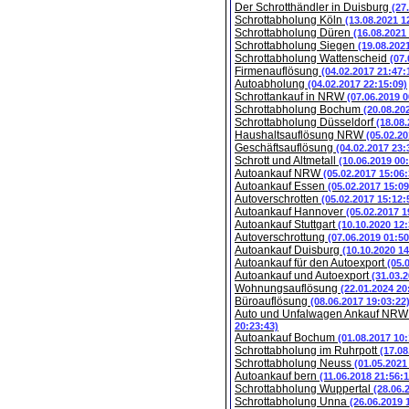
Der Schrotthändler in Duisburg
(27
Schrottabholung Köln
(13.08.2021 1
Schrottabholung Düren
(16.08.2021
Schrottabholung Siegen
(19.08.202
Schrottabholung Wattenscheid
(07.
Firmenauflösung
(04.02.2017 21:47:
Autoabholung
(04.02.2017 22:15:09)
Schrottankauf in NRW
(07.06.2019 0
Schrottabholung Bochum
(20.08.20
Schrottabholung Düsseldorf
(18.08
Haushaltsauflösung NRW
(05.02.20
Geschäftsauflösung
(04.02.2017 23:
Schrott und Altmetall
(10.06.2019 00
Autoankauf NRW
(05.02.2017 15:06:
Autoankauf Essen
(05.02.2017 15:09
Autoverschrotten
(05.02.2017 15:12:
Autoankauf Hannover
(05.02.2017 1
Autoankauf Stuttgart
(10.10.2020 12:
Autoverschrottung
(07.06.2019 01:50
Autoankauf Duisburg
(10.10.2020 14
Autoankauf für den Autoexport
(05.
Autoankauf und Autoexport
(31.03.
Wohnungsauflösung
(22.01.2024 20
Büroauflösung
(08.06.2017 19:03:22
Auto und Unfalwagen Ankauf NR
20:23:43)
Autoankauf Bochum
(01.08.2017 10:
Schrottabholung im Ruhrpott
(17.08
Schrottabholung Neuss
(01.05.2021
Autoankauf bern
(11.06.2018 21:56:1
Schrottabholung Wuppertal
(28.06.
Schrottabholung Unna
(26.06.2019 