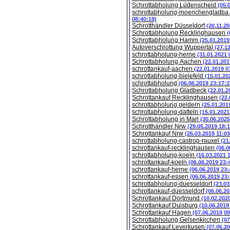
Schrottabholung Lüdenscheid
(05.
schrottabholung-moenchengladba
08:40:18)
Schrotthändler Düsseldorf
(20.11.2
Schrottabholung Recklinghausen
(
Schrottabholung Hamm
(25.01.2019
Autoverschrottung Wuppertal
(27.1
schrottabholung-herne
(31.01.2021 
Schrottabholung Aachen
(22.01.201
schrottankauf-aachen
(22.01.2019 0
schrottabholung-bielefeld
(15.01.20
schrottabholung
(06.06.2019 23:17:2
Schrottabholung Gladbeck
(22.01.2
Schrottankauf Recklinghausen
(22.
schrottabholung geldern
(25.01.201
schrottabholung-datteln
(15.01.2021
Schrottabholung in Marl
(30.06.2025
Schrotthändler Nrw
(29.05.2019 18:1
Schrottankauf Nrw
(26.03.2019 11:03
schrottabholung-castrop-rauxel
(21
schrottankauf-recklinghausen
(06.0
schrottabholung-koeln
(16.03.2021 
schrottankauf-koeln
(06.06.2019 23:
schrottankauf-herne
(06.06.2019 23:
schrottankauf-essen
(06.06.2019 23:
schrottabholung-duesseldorf
(23.03
schrottankauf-duesseldorf
(06.06.20
Schrottankauf Dortmund
(10.02.202
Schrottankauf Duisburg
(10.06.2019
Schrottankauf Hagen
(07.06.2019 00
Schrottabholung Gelsenkirchen
(07
Schrottankauf Leverkusen
(07.06.2