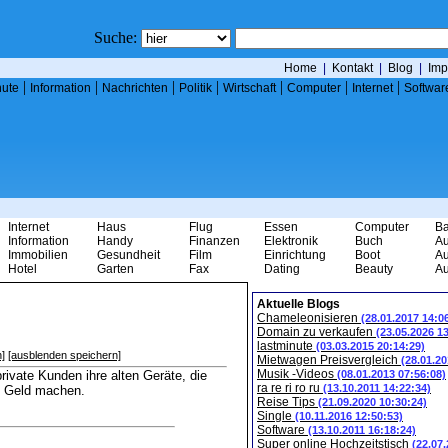
Suche:
Home
|
Kontakt
|
Blog
|
Imp
|
|
|
|
|
|
|
nute
Information
Nachrichten
Politik
Wirtschaft
Computer
Internet
Softwar
Internet
Haus
Flug
Essen
Computer
B
Information
Handy
Finanzen
Elektronik
Buch
Au
Immobilien
Gesundheit
Film
Einrichtung
Boot
Au
Hotel
Garten
Fax
Dating
Beauty
Au
Aktuelle Blogs
Chameleonisieren
(28.01.2017 14:0
Domain zu verkaufen
(23.05.2026 1
lastminute
(03.03.2015 20:14:29)
]
[ausblenden speichern]
Mietwagen Preisvergleich
(28.01.20
Musik -Videos
vate Kunden ihre alten Geräte, die
(08.01.2013 07:56:08)
ra re ri ro ru
(13.10.2011 14:22:34)
zu Geld machen.
Reise Tips
(21.09.2020 10:30:24)
Single
(10.11.2016 12:50:53)
Software
(13.10.2011 16:18:24)
Super online Hochzeitstisch
(22.07