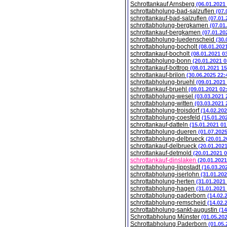
Schrottankauf Arnsberg
(06.01.2021
schrottabholung-bad-salzuflen
(07.
schrottankauf-bad-salzuflen
(07.01.
schrottabholung-bergkamen
(07.01
schrottankauf-bergkamen
(07.01.20
schrottabholung-luedenscheid
(30.
schrottabholung-bocholt
(08.01.202
schrottankauf-bocholt
(08.01.2021 0
schrottabholung-bonn
(20.01.2021 0
schrottankauf-bottrop
(08.01.2021 15
schrottankauf-brilon
(30.06.2025 22:
schrottabholung-bruehl
(09.01.2021
schrottankauf-bruehl
(09.01.2021 02
schrottabholung-wesel
(03.03.2021 
schrottabholung-witten
(03.03.2021 
schrottabholung-troisdorf
(14.02.202
schrottabholung-coesfeld
(15.01.20
schrottankauf-datteln
(15.01.2021 01
schrottabholung-dueren
(01.07.202
schrottabholung-delbrueck
(20.01.2
schrottankauf-delbrueck
(20.01.202
schrottankauf-detmold
(20.01.2021 
schrottankauf-dinslaken
(20.01.2021
schrottabholung-lippstadt
(16.03.20
schrottabholung-iserlohn
(31.01.202
schrottabholung-herten
(31.01.2021
schrottabholung-hagen
(31.01.2021
schrottabholung-paderborn
(14.02.
schrottabholung-remscheid
(14.02.
schrottabholung-sankt-augustin
(14
Schrottabholung Münster
(01.05.20
Schrottabholung Paderborn
(01.05.