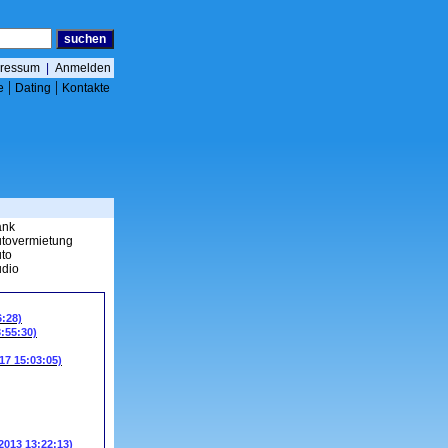
ressum
|
Anmelden
|
|
e
Dating
Kontakte
ank
tovermietung
to
dio
6:28)
3:55:30)
17 15:03:05)
.2013 13:22:13)