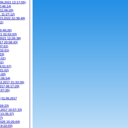
.06.2021 13:17:05)
2:46:14)
 11:06:20)
1 11:27:12)
03.2022 22:38:49)
11)
0:48:26)
21 02:02:03)
.2021 12:26:38)
17 20:58:43)
37:01)
:32:01)
33)
:51)
51)
9:51:57)
31:02)
:00)
:06:54)
02.2017 21:33:35)
2017 08:17:29)
:07:35)
)
W
(11.06.2017
18:23)
.2017 10:57:33)
 13:35:37)
7)
2025 15:20:04)
19:22:03)