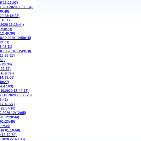
9 16:13:07)
(10.01.2020 00:00:34)
00:48)
20 23:13:28)
3:18:17)
.2020 16:19:44)
1:58:23)
 12:49:30)
10.10.2020 12:59:15)
29:31)
3:43:11)
10.10.2020 13:49:10)
 13:53:28)
32)
4:20:34)
:22:59)
14:31:06)
14:38:08)
40:27)
14:47:03)
.10.2020 13:44:15)
30.10.2020 15:30:20)
8:42)
 17:40:27)
 11:57:10)
2.2020 12:12:05)
20 12:20:44)
 01:23:45)
:27:49)
016 01:10:58)
9 12:19:50)
2.2020 22:48:36)