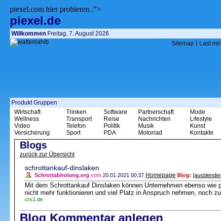
piexel.com hier probieren..">
piexel.de
Willkommen
Freitag, 7. August 2026
|
Sitemap
Last mi
Produkt Gruppen
Wirtschaft
Trinken
Software
Partnerschaft
Mode
Wellness
Transport
Reise
Nachrichten
Lifestyle
Video
Telefon
Politik
Musik
Kunst
Versicherung
Sport
PDA
Motorrad
Kontakte
Blogs
zurück zur Übersicht
schrottankauf-dinslaken
Homepage
Schrottabholung.org
vom
20.01.2021 00:37
Blog:
[ausblenden
Mit dem Schrottankauf Dinslaken können Unternehmen ebenso wie pri
nicht mehr funktionieren und viel Platz in Anspruch nehmen, noch 
crs1.de
Blog Kommentar anlegen