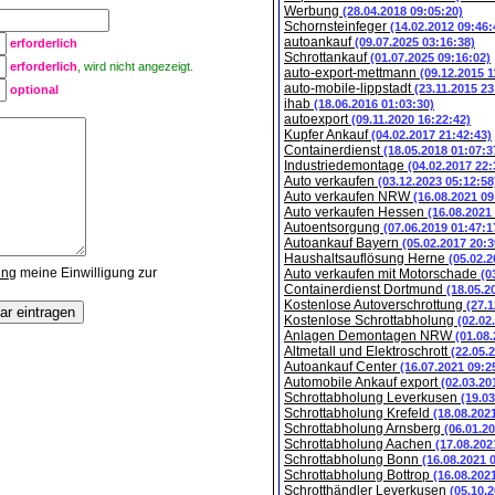
Werbung
(28.04.2018 09:05:20)
Schornsteinfeger
(14.02.2012 09:46:
autoankauf
(09.07.2025 03:16:38)
erforderlich
Schrottankauf
(01.07.2025 09:16:02)
erforderlich
, wird nicht angezeigt.
auto-export-mettmann
(09.12.2015 1
auto-mobile-lippstadt
(23.11.2015 23
optional
ihab
(18.06.2016 01:03:30)
autoexport
(09.11.2020 16:22:42)
Kupfer Ankauf
(04.02.2017 21:42:43)
Containerdienst
(18.05.2018 01:07:3
Industriedemontage
(04.02.2017 22:
Auto verkaufen
(03.12.2023 05:12:58
Auto verkaufen NRW
(16.08.2021 09
Auto verkaufen Hessen
(16.08.2021
Autoentsorgung
(07.06.2019 01:47:1
Autoankauf Bayern
(05.02.2017 20:3
Haushaltsauflösung Herne
(05.02.2
ung
meine Einwilligung zur
Auto verkaufen mit Motorschade
(0
Containerdienst Dortmund
(18.05.2
Kostenlose Autoverschrottung
(27.1
Kostenlose Schrottabholung
(02.02
Anlagen Demontagen NRW
(01.08
Altmetall und Elektroschrott
(22.05.
Autoankauf Center
(16.07.2021 09:2
Automobile Ankauf export
(02.03.20
Schrottabholung Leverkusen
(19.0
Schrottabholung Krefeld
(18.08.202
Schrottabholung Arnsberg
(06.01.2
Schrottabholung Aachen
(17.08.202
Schrottabholung Bonn
(16.08.2021 
Schrottabholung Bottrop
(16.08.202
Schrotthändler Leverkusen
(05.10.