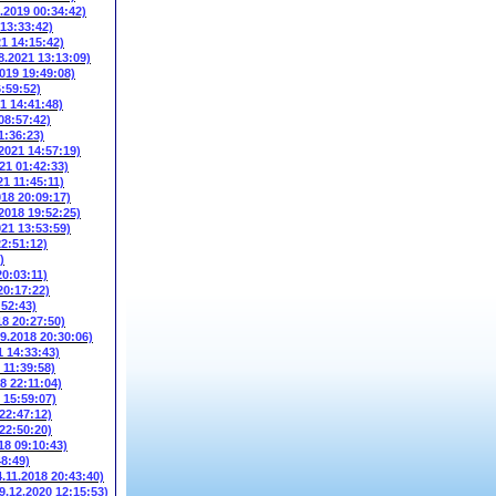
6.2019 00:34:42)
 13:33:42)
21 14:15:42)
8.2021 13:13:09)
2019 19:49:08)
6:59:52)
1 14:41:48)
08:57:42)
1:36:23)
.2021 14:57:19)
21 01:42:33)
21 11:45:11)
018 20:09:17)
.2018 19:52:25)
021 13:53:59)
22:51:12)
)
20:03:11)
20:17:22)
:52:43)
18 20:27:50)
09.2018 20:30:06)
1 14:33:43)
 11:39:58)
8 22:11:04)
 15:59:07)
 22:47:12)
 22:50:20)
18 09:10:43)
48:49)
4.11.2018 20:43:40)
9.12.2020 12:15:53)