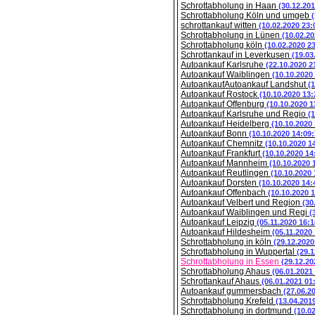
Schrottabholung in Haan
(30.12.201
Schrottabholung Köln und umgeb
schrottankauf witten
(10.02.2020 23:
Schrottabholung in Lünen
(10.02.20
Schrottabholung köln
(10.02.2020 2
Schrottankauf in Leverkusen
(19.03
Autoankauf Karlsruhe
(22.10.2020 2
Autoankauf Waiblingen
(10.10.2020
AutoankaufAutoankauf Landshut
(
Autoankauf Rostock
(10.10.2020 13:
Autoankauf Offenburg
(10.10.2020 1
Autoankauf Karlsruhe und Regio
(
Autoankauf Heidelberg
(10.10.2020
Autoankauf Bonn
(10.10.2020 14:09:
Autoankauf Chemnitz
(10.10.2020 1
Autoankauf Frankfurt
(10.10.2020 14
Autoankauf Mannheim
(10.10.2020 
Autoankauf Reutlingen
(10.10.2020 
Autoankauf Dorsten
(10.10.2020 14:
Autoankauf Offenbach
(10.10.2020 
Autoankauf Velbert und Region
(30
Autoankauf Waiblingen und Regi
(
Autoankauf Leipzig
(05.11.2020 16:1
Autoankauf Hildesheim
(05.11.2020
Schrottabholung in köln
(29.12.2020
Schrottabholung in Wuppertal
(29.1
Schrottabholung in Essen
(29.12.20
Schrottabholung Ahaus
(06.01.2021
Schrottankauf Ahaus
(06.01.2021 01
Autoankauf gummersbach
(27.06.2
Schrottabholung Krefeld
(13.04.201
Schrottabholung in dortmund
(10.0