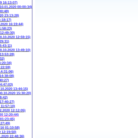
9 16:13:07)
(10.01.2020 00:00:34)
00:48)
20 23:13:28)
3:18:17)
.2020 16:19:44)
1:58:23)
 12:49:30)
10.10.2020 12:59:15)
29:31)
3:43:11)
10.10.2020 13:49:10)
 13:53:28)
32)
4:20:34)
:22:59)
14:31:06)
14:38:08)
40:27)
14:47:03)
.10.2020 13:44:15)
30.10.2020 15:30:20)
8:42)
 17:40:27)
 11:57:10)
2.2020 12:12:05)
20 12:20:44)
 01:23:45)
:27:49)
016 01:10:58)
9 12:19:50)
2.2020 22:48:36)