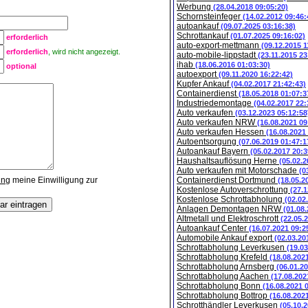
Werbung
(28.04.2018 09:05:20)
Schornsteinfeger
(14.02.2012 09:46:
autoankauf
(09.07.2025 03:16:38)
Schrottankauf
(01.07.2025 09:16:02)
erforderlich
auto-export-mettmann
(09.12.2015 1
erforderlich
, wird nicht angezeigt.
auto-mobile-lippstadt
(23.11.2015 23
ihab
(18.06.2016 01:03:30)
optional
autoexport
(09.11.2020 16:22:42)
Kupfer Ankauf
(04.02.2017 21:42:43)
Containerdienst
(18.05.2018 01:07:3
Industriedemontage
(04.02.2017 22:
Auto verkaufen
(03.12.2023 05:12:58
Auto verkaufen NRW
(16.08.2021 09
Auto verkaufen Hessen
(16.08.2021
Autoentsorgung
(07.06.2019 01:47:1
Autoankauf Bayern
(05.02.2017 20:3
Haushaltsauflösung Herne
(05.02.2
Auto verkaufen mit Motorschade
(0
ung
meine Einwilligung zur
Containerdienst Dortmund
(18.05.2
Kostenlose Autoverschrottung
(27.1
Kostenlose Schrottabholung
(02.02
Anlagen Demontagen NRW
(01.08
Altmetall und Elektroschrott
(22.05.
Autoankauf Center
(16.07.2021 09:2
Automobile Ankauf export
(02.03.20
Schrottabholung Leverkusen
(19.0
Schrottabholung Krefeld
(18.08.202
Schrottabholung Arnsberg
(06.01.2
Schrottabholung Aachen
(17.08.202
Schrottabholung Bonn
(16.08.2021 
Schrottabholung Bottrop
(16.08.202
Schrotthändler Leverkusen
(05.10.