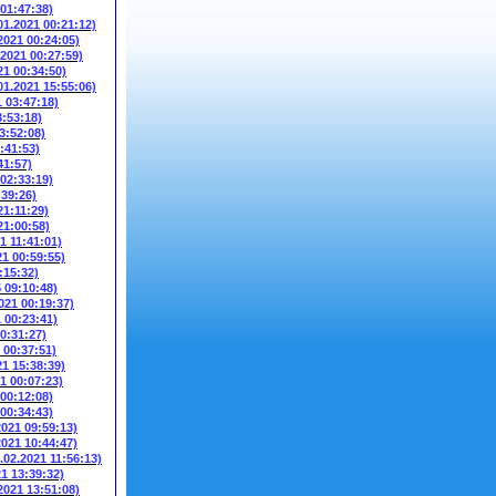
 01:47:38)
01.2021 00:21:12)
2021 00:24:05)
.2021 00:27:59)
21 00:34:50)
01.2021 15:55:06)
1 03:47:18)
3:53:18)
3:52:08)
:41:53)
41:57)
 02:33:19)
:39:26)
21:11:29)
21:00:58)
1 11:41:01)
21 00:59:55)
:15:32)
5 09:10:48)
021 00:19:37)
1 00:23:41)
00:31:27)
 00:37:51)
21 15:38:39)
1 00:07:23)
 00:12:08)
 00:34:43)
2021 09:59:13)
2021 10:44:47)
.02.2021 11:56:13)
21 13:39:32)
2021 13:51:08)