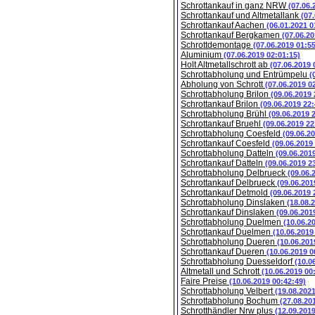
Schrottankauf in ganz NRW
(07.06.
Schrottankauf und Altmetallank
(07
Schrottankauf Aachen
(06.01.2021 0
Schrottankauf Bergkamen
(07.06.20
Schrottdemontage
(07.06.2019 01:5
Aluminium
(07.06.2019 02:01:15)
Holt Altmetallschrott ab
(07.06.2019 
Schrottabholung und Entrümpelu
(
Abholung von Schrott
(07.06.2019 0
Schrottabholung Brilon
(09.06.2019 
Schrottankauf Brilon
(09.06.2019 22:
Schrottabholung Brühl
(09.06.2019 
Schrottankauf Bruehl
(09.06.2019 22
Schrottabholung Coesfeld
(09.06.2
Schrottankauf Coesfeld
(09.06.2019
Schrottabholung Datteln
(09.06.201
Schrottankauf Datteln
(09.06.2019 2
Schrottabholung Delbrueck
(09.06.
Schrottankauf Delbrueck
(09.06.201
Schrottankauf Detmold
(09.06.2019 
Schrottabholung Dinslaken
(18.08.
Schrottankauf Dinslaken
(09.06.201
Schrottabholung Duelmen
(10.06.2
Schrottankauf Duelmen
(10.06.2019
Schrottabholung Dueren
(10.06.201
Schrottankauf Dueren
(10.06.2019 0
Schrottabholung Duesseldorf
(10.0
Altmetall und Schrott
(10.06.2019 00
Faire Preise
(10.06.2019 00:42:49)
Schrottabholung Velbert
(19.08.202
Schrottabholung Bochum
(27.08.20
Schrotthändler Nrw plus
(12.09.201