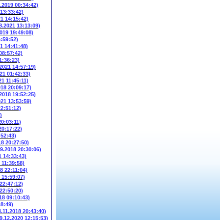
6.2019 00:34:42)
 13:33:42)
21 14:15:42)
8.2021 13:13:09)
2019 19:49:08)
6:59:52)
1 14:41:48)
08:57:42)
1:36:23)
.2021 14:57:19)
21 01:42:33)
21 11:45:11)
018 20:09:17)
.2018 19:52:25)
021 13:53:59)
22:51:12)
)
20:03:11)
20:17:22)
:52:43)
18 20:27:50)
09.2018 20:30:06)
1 14:33:43)
 11:39:58)
8 22:11:04)
 15:59:07)
 22:47:12)
 22:50:20)
18 09:10:43)
48:49)
4.11.2018 20:43:40)
9.12.2020 12:15:53)