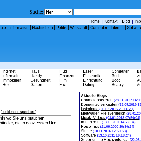
Suche:
Home
|
Kontakt
|
Blog
|
Imp
|
|
|
|
|
|
|
nute
Information
Nachrichten
Politik
Wirtschaft
Computer
Internet
Softwar
Internet
Haus
Flug
Essen
Computer
B
Information
Handy
Finanzen
Elektronik
Buch
Au
Immobilien
Gesundheit
Film
Einrichtung
Boot
Au
Hotel
Garten
Fax
Dating
Beauty
Au
Aktuelle Blogs
Chameleonisieren
(28.01.2017 14:0
Domain zu verkaufen
(23.05.2026 1
lastminute
(03.03.2015 20:14:29)
[ausblenden speichern]
Mietwagen Preisvergleich
(28.01.20
Musik -Videos
hin wo Sie uns brauchen.
(08.01.2013 07:56:08)
ra re ri ro ru
(13.10.2011 14:22:34)
thändler, die in ganz Essen Und
Reise Tips
(21.09.2020 10:30:24)
Single
(10.11.2016 12:50:53)
Software
(13.10.2011 16:18:24)
Super online Hochzeitstisch
(22.07