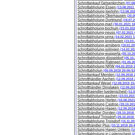
Schrottankauf Gelsenkirchen
(07.0
Schrottabholung Essen
(13.08.2021
Schrottabholung Iserlohn
(13.08.20
Schrottabholung Oberhausen
(20.0
Schrottabholung Dortmund
(19.07.
schrottabholung-marl
(30.01.2021 1
schrottabholung-bochum
(23.03.202
schrottabholung-neuss
(07.02.2021 
schrottabholung-unna
(14.02.2021 1
schrottabholung-leverkusen
(23.03
schrottabholung-arnsberg
(19.01.20
schrottabholung-solingen
(14.02.20
schrottabholung-wupperta
(05.10.2
/schrottabholung-düsseldorf
(05.10
Schrottabholung Ratingen
(01.05.2
Schrottabholung NRW
(04.02.2019 
Schrottabholun
(05.09.2018 20:00:53
Schrottankauf Menden
(12.09.2018 
Schrotthändler Aachen
(12.09.2018 
Schrottankauf Wesel
(12.09.2019 15
Schrotthändler Dinslaken
(12.09.20
schrotthaendler-luedenscheid
(12.
schrottabholung-aachen
(23.03.202
Schrottabholung Herten
(16.08.2021
Schrottabholung Castrop
(29.10.201
Schrottabholung Hagen
(12.09.2019
Schrotthändler Dorsten
(29.10.2018
Schrottankauf Troisdorf
(29.10.2018
Schrottabholung Troisdorf
(15.11.20
Schrotthändler Plus
(10.11.2018 20:
Schrottabholung Hagen Umkeis
(1
Schrottabholung in Lüdenscheid
(2