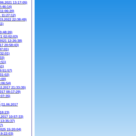
.06.2021 13:17:05)
2:46:14)
 11:06:20)
1 11:27:12)
03.2022 22:38:49)
11)
0:48:26)
21 02:02:03)
.2021 12:26:38)
17 20:58:43)
37:01)
:32:01)
33)
:51)
51)
9:51:57)
31:02)
:00)
:06:54)
02.2017 21:33:35)
2017 08:17:29)
:07:35)
)
W
(11.06.2017
18:23)
.2017 10:57:33)
 13:35:37)
7)
2025 15:20:04)
19:22:03)