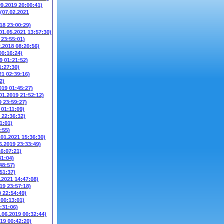
09.2019 20:00:41)
(07.02.2021
018 23:00:29)
01.05.2021 13:57:30)
 23:55:01)
2.2018 08:20:56)
00:16:24)
9 01:21:52)
1:27:30)
21 02:39:16)
2)
019 01:45:27)
01.2019 21:52:12)
9 23:59:27)
 01:11:09)
 22:36:32)
1:01)
:55)
.01.2021 15:36:30)
6.2019 23:33:49)
16:07:21)
41:04)
48:57)
51:37)
.2021 14:47:08)
19 23:57:18)
0 22:54:49)
 00:13:01)
:31:06)
.06.2019 00:32:44)
019 00:42:20)