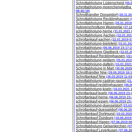
Schrottabholung Lüdenscheid
(05.
schrottabholung-moenchengladba
08:40:18)
Schrotthändler Düsseldorf
(20.11.2
Schrottabholung Recklinghausen
(
Schrottabholung Hamm
(25.01.2019
Autoverschrottung Wuppertal
(27.1
schrottabholung-herne
(31.01.2021 
Schrottabholung Aachen
(22.01.201
schrottankauf-aachen
(22.01.2019 0
schrottabholung-bielefeld
(15.01.20
schrottabholung
(06.06.2019 23:17:2
Schrottabholung Gladbeck
(22.01.2
Schrottankauf Recklinghausen
(22.
schrottabholung geldern
(25.01.201
schrottabholung-datteln
(15.01.2021
Schrottabholung in Marl
(30.06.2025
Schrotthändler Nrw
(29.05.2019 18:1
Schrottankauf Nrw
(26.03.2019 11:03
schrottabholung-castrop-rauxel
(21
schrottankauf-recklinghausen
(06.0
schrottabholung-koeln
(16.03.2021 
schrottankauf-koeln
(06.06.2019 23:
schrottankauf-herne
(06.06.2019 23:
schrottankauf-essen
(06.06.2019 23:
schrottabholung-duesseldorf
(23.03
schrottankauf-duesseldorf
(06.06.20
Schrottankauf Dortmund
(10.02.202
Schrottankauf Duisburg
(10.06.2019
Schrottankauf Hagen
(07.06.2019 00
Schrottabholung Gelsenkirchen
(07
Schrottankauf Leverkusen
(07.06.2