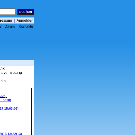
ressum
|
Anmelden
|
|
e
Dating
Kontakte
ank
tovermietung
to
dio
6:28)
3:55:30)
17 15:03:05)
.2013 13:22:13)