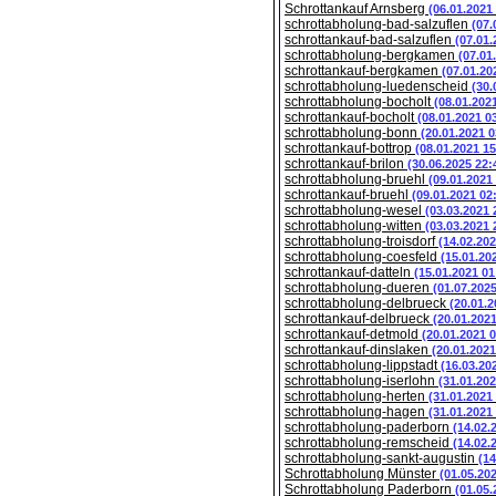
Schrottankauf Arnsberg
(06.01.2021
schrottabholung-bad-salzuflen
(07.
schrottankauf-bad-salzuflen
(07.01.
schrottabholung-bergkamen
(07.01
schrottankauf-bergkamen
(07.01.20
schrottabholung-luedenscheid
(30.
schrottabholung-bocholt
(08.01.202
schrottankauf-bocholt
(08.01.2021 0
schrottabholung-bonn
(20.01.2021 0
schrottankauf-bottrop
(08.01.2021 15
schrottankauf-brilon
(30.06.2025 22:
schrottabholung-bruehl
(09.01.2021
schrottankauf-bruehl
(09.01.2021 02
schrottabholung-wesel
(03.03.2021 
schrottabholung-witten
(03.03.2021 
schrottabholung-troisdorf
(14.02.202
schrottabholung-coesfeld
(15.01.20
schrottankauf-datteln
(15.01.2021 01
schrottabholung-dueren
(01.07.202
schrottabholung-delbrueck
(20.01.2
schrottankauf-delbrueck
(20.01.202
schrottankauf-detmold
(20.01.2021 
schrottankauf-dinslaken
(20.01.2021
schrottabholung-lippstadt
(16.03.20
schrottabholung-iserlohn
(31.01.202
schrottabholung-herten
(31.01.2021
schrottabholung-hagen
(31.01.2021
schrottabholung-paderborn
(14.02.
schrottabholung-remscheid
(14.02.
schrottabholung-sankt-augustin
(14
Schrottabholung Münster
(01.05.20
Schrottabholung Paderborn
(01.05.