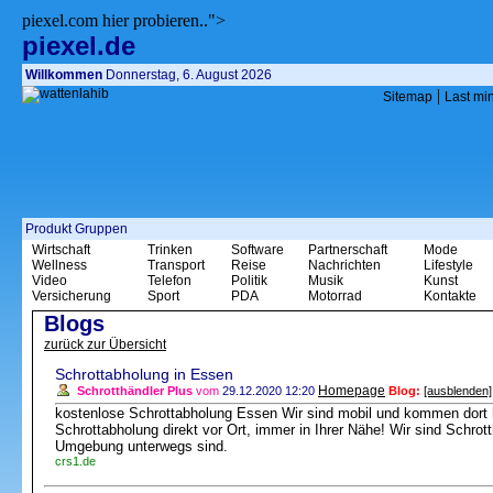
piexel.com hier probieren..">
piexel.de
Willkommen
Donnerstag, 6. August 2026
|
Sitemap
Last mi
Produkt Gruppen
Wirtschaft
Trinken
Software
Partnerschaft
Mode
Wellness
Transport
Reise
Nachrichten
Lifestyle
Video
Telefon
Politik
Musik
Kunst
Versicherung
Sport
PDA
Motorrad
Kontakte
Blogs
zurück zur Übersicht
Schrottabholung in Essen
Homepage
Schrotthändler Plus
vom
29.12.2020 12:20
Blog:
[ausblenden]
kostenlose Schrottabholung Essen Wir sind mobil und kommen dort 
Schrottabholung direkt vor Ort, immer in Ihrer Nähe! Wir sind Schrot
Umgebung unterwegs sind.
crs1.de