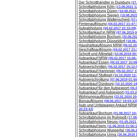
Der Schrotthändler in Duisburg
(27
Schrottabholung Köln
(13.08.2021 1
Schrottabholung Düren
(16.08.2021
Schrottabholung Siegen
(19.08.202
Schrottabholung Wattenscheid
(07.
Firmenauflösung
(04.02.2017 21:47:
Autoabholung
(04.02.2017 22:15:09)
Schrottankauf in NRW
(07.06.2019 0
Schrottabholung Bochum
(20.08.20
Schrottabholung Düsseldorf
(18.08
Haushaltsauflösung NRW
(05.02.20
Geschäftsauflösung
(04.02.2017 23:
Schrott und Altmetall
(10.06.2019 00
Autoankauf NRW
(05.02.2017 15:06:
Autoankauf Essen
(05.02.2017 15:09
Autoverschrotten
(05.02.2017 15:12:
Autoankauf Hannover
(05.02.2017 1
Autoankauf Stuttgart
(10.10.2020 12:
Autoverschrottung
(07.06.2019 01:50
Autoankauf Duisburg
(10.10.2020 14
Autoankauf für den Autoexport
(05.
Autoankauf und Autoexport
(31.03.
Wohnungsauflösung
(22.01.2024 20
Büroauflösung
(08.06.2017 19:03:22
Auto und Unfalwagen Ankauf NR
20:23:43)
Autoankauf Bochum
(01.08.2017 10:
Schrottabholung im Ruhrpott
(17.08
Schrottabholung Neuss
(01.05.2021
Autoankauf bern
(11.06.2018 21:56:1
Schrottabholung Wuppertal
(28.06.
Schrottabholung Unna
(26.06.2019 