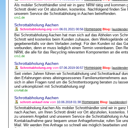
Als mobiler Schrotthändler sind wir in ganz NRW tätig und kommen 
Schrott direkt vor Ort abzuholen, kostenlos. Nachfolgend finden Si
unserem Service die Schrottabholung in Aachen betreffenden.
crs1.de
Schrottabholung Aachen
Homepage
Schrottabholung.org
vom
06.01.2021 00:56
Blog:
[ausblenden
Bei Schrottabholung Aachen hat man sich auf das Abholen von Schro
Schrott wird kostenlos beim Kunden zuhause, dem Werksgelände ode
gegebenenfalls vor dem Verladen zerlegt. Für den Kunden ist das 
verbunden, denn er muss lediglich einen Termin vereinbaren. Den Re
NRW, die alle für das Recycling relevanten Komponenten an die entsp
crs1.de
Schrottabholung Aachen
Homepage
Schrottabholung.org
vom
07.06.2019 00:57
Blog:
[ausblenden
Seit vielen Jahren führen wir Schrottabholung und Schrottankauf dur
den Erfahrungen eines alteingesessenes Familienunternehmens aus N
sich in allen Fragen rund um die Schrottentsorgung beraten zu lasse
und unkompliziert mit Schrottabholung.org!
crs4all.de
Schrottabholung Aachen
Homepage
schrott-ankauf-nrw
vom
10.06.2018 01:38
Blog:
[ausblenden]
Schrottabholung Aachen Als mobiler Schrotthändler sind wir in gan
nach Aachen, um Ihren Schrott direkt vor Ort abzuholen, kostenlos.
zu unserem Angebot und unserem Service die Schrottabholung in Aa
Kontaktaufnahme ganz bequem unser Anfrageformular, rufen Sie uns 
Mail. Wir werden Ihre Anfrage so schnell wie möglich bearbeiten und 