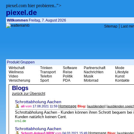
piexel.com hier probieren..">
piexel.de
Willkommen
Freitag, 7. August 2026
|
Sitemap
Last mi
Produkt Gruppen
Wirtschaft
Trinken
Software
Partnerschaft
Mode
Wellness
Transport
Reise
Nachrichten
Lifestyle
Video
Telefon
Politik
Musik
Kunst
Versicherung
Sport
PDA
Motorrad
Kontakte
Blogs
zurück zur Übersicht
Schrottabholung Aachen
Homepage
ali
vom
17.08.2021 11:59
Blog:
[ausblenden]
[ausblenden speic
Schrottabholung Aachen - Kunden können ihren Schrott bequem bei i
Kunden natürlich keinen Cent.
crs1.de
Schrottabholung Aachen
Homepage
Schrott-Ankauf-NRW
vom
04.03.2021 15:49
Blog:
[ausblenden