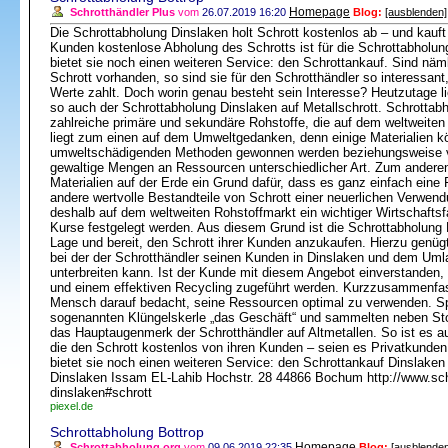
Homepage
Schrotthändler Plus
vom
26.07.2019 16:20
Blog:
[ausblenden]
Die Schrottabholung Dinslaken holt Schrott kostenlos ab – und kauft
Kunden kostenlose Abholung des Schrotts ist für die Schrottabholun
bietet sie noch einen weiteren Service: den Schrottankauf. Sind n
Schrott vorhanden, so sind sie für den Schrotthändler so interessant,
Werte zahlt. Doch worin genau besteht sein Interesse? Heutzutage l
so auch der Schrottabholung Dinslaken auf Metallschrott. Schrottabh
zahlreiche primäre und sekundäre Rohstoffe, die auf dem weltweiten
liegt zum einen auf dem Umweltgedanken, denn einige Materialien k
umweltschädigenden Methoden gewonnen werden beziehungsweise 
gewaltige Mengen an Ressourcen unterschiedlicher Art. Zum anderen 
Materialien auf der Erde ein Grund dafür, dass es ganz einfach eine F
andere wertvolle Bestandteile von Schrott einer neuerlichen Verwend
deshalb auf dem weltweiten Rohstoffmarkt ein wichtiger Wirtschaftsf
Kurse festgelegt werden. Aus diesem Grund ist die Schrottabholung Di
Lage und bereit, den Schrott ihrer Kunden anzukaufen. Hierzu genüg
bei der der Schrotthändler seinen Kunden in Dinslaken und dem Uml
unterbreiten kann. Ist der Kunde mit diesem Angebot einverstanden
und einem effektiven Recycling zugeführt werden. Kurzzusammenfass
Mensch darauf bedacht, seine Ressourcen optimal zu verwenden. S
sogenannten Klüngelskerle „das Geschäft“ und sammelten neben Sto
das Hauptaugenmerk der Schrotthändler auf Altmetallen. So ist es a
die den Schrott kostenlos von ihren Kunden – seien es Privatkunde
bietet sie noch einen weiteren Service: den Schrottankauf Dinslaken 
Dinslaken Issam EL-Lahib Hochstr. 28 44866 Bochum http://www.schr
dinslaken#schrott
piexel.de
Schrottabholung Bottrop
Homepage
Schrottabholung.org
vom
09.06.2019 22:35
Blog:
[ausblenden