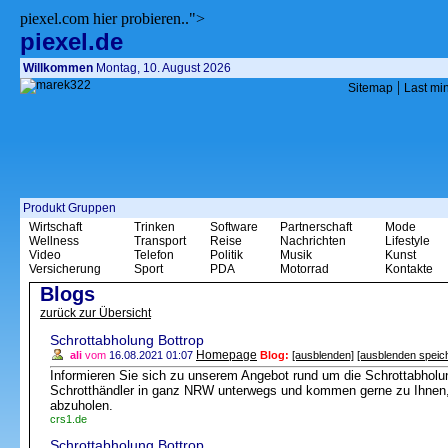
piexel.com hier probieren..">
piexel.de
Willkommen
Montag, 10. August 2026
|
Sitemap
Last mi
Produkt Gruppen
Wirtschaft
Trinken
Software
Partnerschaft
Mode
Wellness
Transport
Reise
Nachrichten
Lifestyle
Video
Telefon
Politik
Musik
Kunst
Versicherung
Sport
PDA
Motorrad
Kontakte
Blogs
zurück zur Übersicht
Schrottabholung Bottrop
Homepage
ali
vom
16.08.2021 01:07
Blog:
[ausblenden]
[ausblenden speic
Informieren Sie sich zu unserem Angebot rund um die Schrottabholung
Schrotthändler in ganz NRW unterwegs und kommen gerne zu Ihnen,
abzuholen.
crs1.de
Schrottabholung Bottrop