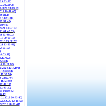
 13:33:42)
21 14:15:42)
8.2021 13:13:09)
2019 19:49:08)
6:59:52)
1 14:41:48)
08:57:42)
1:36:23)
.2021 14:57:19)
21 01:42:33)
21 11:45:11)
018 20:09:17)
.2018 19:52:25)
021 13:53:59)
22:51:12)
)
20:03:11)
20:17:22)
:52:43)
18 20:27:50)
09.2018 20:30:06)
1 14:33:43)
 11:39:58)
8 22:11:04)
 15:59:07)
 22:47:12)
 22:50:20)
18 09:10:43)
48:49)
4.11.2018 20:43:40)
9.12.2020 12:15:53)
09.2019 20:00:41)