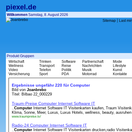
piexel.de
Willkommen
Samstag, 8. August 2026
|
Sitemap
Last mi
Produkt Gruppen
Wirtschaft
Trinken
Software
Partnerschaft
Mode
Wellness
Transport
Reise
Nachrichten
Lifestyle
Video
Telefon
Politik
Musik
Kunst
Versicherung
Sport
PDA
Motorrad
Kontakte
Ergebnisse ungefähr 220 für Computer
Bild von
Joanbrebo
Titel: Bilbao 22_000229
Traum-Preise Computer Internet Software IT
..
Computer
Internet Software IT Visitenkarten kaufen, Traum Visite
Klima, Sonne, Meer, Luxus, Luxus Hotels, wellness, beauty, ausruhen 
www.traumpreise.tv/
Radio-24 Computer Internet Software IT
..
Computer
Internet Software IT Visitenkarten drucken,radio Visitenkar