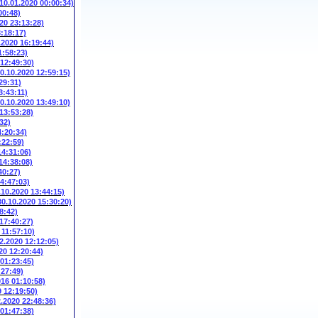
(10.01.2020 00:00:34)
00:48)
20 23:13:28)
3:18:17)
.2020 16:19:44)
1:58:23)
 12:49:30)
10.10.2020 12:59:15)
29:31)
3:43:11)
10.10.2020 13:49:10)
 13:53:28)
32)
4:20:34)
:22:59)
14:31:06)
14:38:08)
40:27)
14:47:03)
.10.2020 13:44:15)
30.10.2020 15:30:20)
8:42)
 17:40:27)
 11:57:10)
2.2020 12:12:05)
20 12:20:44)
 01:23:45)
:27:49)
016 01:10:58)
9 12:19:50)
2.2020 22:48:36)
 01:47:38)