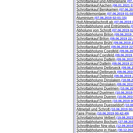
Schrottankauf und Altmetallank
(07
Schrottankauf Aachen
(06.01.2021 0
Schrottankauf Bergkamen
(07.06.20
Schrottdemontage
(07.06.2019 01:5
Aluminium
(07.06.2019 02:01:15)
Holt Altmetallschrott ab
(07.06.2019 
Schrottabholung und Entrümpelu
(
Abholung von Schrott
(07.06.2019 0
Schrottabholung Brilon
(09.06.2019 
Schrottankauf Brilon
(09.06.2019 22:
Schrottabholung Brühl
(09.06.2019 
Schrottankauf Bruehl
(09.06.2019 22
Schrottabholung Coesfeld
(09.06.2
Schrottankauf Coesfeld
(09.06.2019
Schrottabholung Datteln
(09.06.201
Schrottankauf Datteln
(09.06.2019 2
Schrottabholung Delbrueck
(09.06.
Schrottankauf Delbrueck
(09.06.201
Schrottankauf Detmold
(09.06.2019 
Schrottabholung Dinslaken
(18.08.
Schrottankauf Dinslaken
(09.06.201
Schrottabholung Duelmen
(10.06.2
Schrottankauf Duelmen
(10.06.2019
Schrottabholung Dueren
(10.06.201
Schrottankauf Dueren
(10.06.2019 0
Schrottabholung Duesseldorf
(10.0
Altmetall und Schrott
(10.06.2019 00
Faire Preise
(10.06.2019 00:42:49)
Schrottabholung Velbert
(19.08.202
Schrottabholung Bochum
(27.08.20
Schrotthändler Nrw plus
(12.09.201
Schrottabholung in Haan
(30.12.201