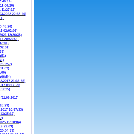
2:46:14)
 11:06:20)
1 11:27:12)
03.2022 22:38:49)
11)
0:48:26)
21 02:02:03)
.2021 12:26:38)
17 20:58:43)
37:01)
:32:01)
33)
:51)
51)
9:51:57)
31:02)
:00)
:06:54)
02.2017 21:33:35)
2017 08:17:29)
:07:35)
)
W
(11.06.2017
18:23)
.2017 10:57:33)
 13:35:37)
7)
2025 15:20:04)
19:22:03)
 20:04:33)