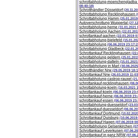
schrottabholung-moenchengladba
08:40:18)
Schrotthändler Düsseldorf
(20.11.2
Schrottabholung Recklinghausen
(
Schrottabholung Hamm
(25.01.2019
Autoverschrottung Wuppertal
(27.1
schrottabholung-herne
(31.01.2021 
Schrottabholung Aachen
(22.01.201
schrottankauf-aachen
(22.01.2019 0
schrottabholung-bielefeld
(15.01.20
schrottabholung
(06.06.2019 23:17:2
Schrottabholung Gladbeck
(22.01.2
Schrottankauf Recklinghausen
(22.
schrottabholung geldern
(25.01.201
schrottabholung-datteln
(15.01.2021
Schrottabholung in Marl
(30.06.2025
Schrotthändler Nrw
(29.05.2019 18:1
Schrottankauf Nrw
(26.03.2019 11:03
schrottabholung-castrop-rauxel
(21
schrottankauf-recklinghausen
(06.0
schrottabholung-koeln
(16.03.2021 
schrottankauf-koeln
(06.06.2019 23:
schrottankauf-herne
(06.06.2019 23:
schrottankauf-essen
(06.06.2019 23:
schrottabholung-duesseldorf
(23.03
schrottankauf-duesseldorf
(06.06.20
Schrottankauf Dortmund
(10.02.202
Schrottankauf Duisburg
(10.06.2019
Schrottankauf Hagen
(07.06.2019 00
Schrottabholung Gelsenkirchen
(07
Schrottankauf Leverkusen
(07.06.2
Schrottankauf in ganz NRW
(07.06.