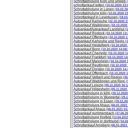
Schrottabholung Köln und umgeb
schrottankauf witten
(10.02.2020 23:
Schrottabholung in Lünen
(10.02.20
Schrottabholung köln
(10.02.2020 2
Schrottankauf in Leverkusen
(19.03
Autoankauf Karlsruhe
(22.10.2020 2
Autoankauf Waiblingen
(10.10.2020
AutoankaufAutoankauf Landshut
(
Autoankauf Rostock
(10.10.2020 13:
Autoankauf Offenburg
(10.10.2020 1
Autoankauf Karlsruhe und Regio
(
Autoankauf Heidelberg
(10.10.2020
Autoankauf Bonn
(10.10.2020 14:09:
Autoankauf Chemnitz
(10.10.2020 1
Autoankauf Frankfurt
(10.10.2020 14
Autoankauf Mannheim
(10.10.2020 
Autoankauf Reutlingen
(10.10.2020 
Autoankauf Dorsten
(10.10.2020 14:
Autoankauf Offenbach
(10.10.2020 
Autoankauf Velbert und Region
(30
Autoankauf Waiblingen und Regi
(
Autoankauf Leipzig
(05.11.2020 16:1
Autoankauf Hildesheim
(05.11.2020
Schrottabholung in köln
(29.12.2020
Schrottabholung in Wuppertal
(29.1
Schrottabholung in Essen
(29.12.20
Schrottabholung Ahaus
(06.01.2021
Schrottankauf Ahaus
(06.01.2021 01
Autoankauf gummersbach
(27.06.2
Schrottabholung Krefeld
(13.04.201
Schrottabholung in dortmund
(10.0
Schrottankauf Arnsberg
(06.01.2021