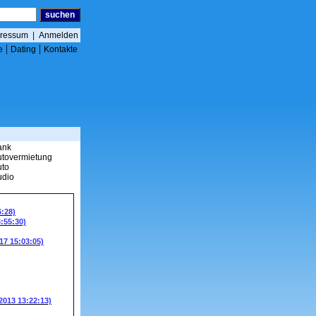
ressum
|
Anmelden
|
|
e
Dating
Kontakte
ank
utovermietung
uto
udio
6:28)
3:55:30)
17 15:03:05)
.2013 13:22:13)