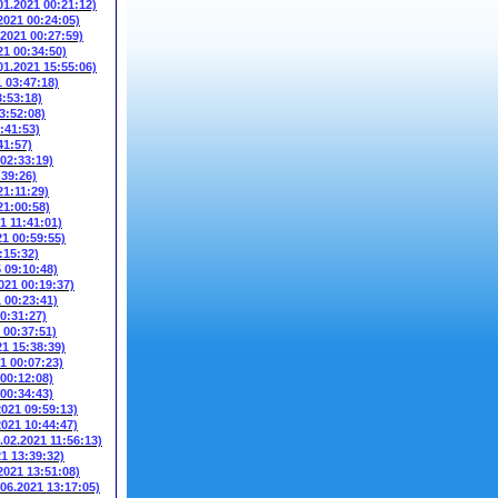
01.2021 00:21:12)
2021 00:24:05)
.2021 00:27:59)
21 00:34:50)
01.2021 15:55:06)
1 03:47:18)
3:53:18)
3:52:08)
:41:53)
41:57)
 02:33:19)
:39:26)
21:11:29)
21:00:58)
1 11:41:01)
21 00:59:55)
:15:32)
5 09:10:48)
021 00:19:37)
1 00:23:41)
00:31:27)
 00:37:51)
21 15:38:39)
1 00:07:23)
 00:12:08)
 00:34:43)
2021 09:59:13)
2021 10:44:47)
.02.2021 11:56:13)
21 13:39:32)
2021 13:51:08)
.06.2021 13:17:05)