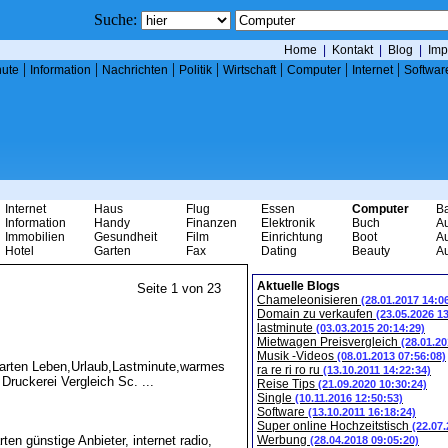
Suche:
Home
|
Kontakt
|
Blog
|
Imp
|
|
|
|
|
|
|
nute
Information
Nachrichten
Politik
Wirtschaft
Computer
Internet
Softwar
Internet
Haus
Flug
Essen
Computer
B
Information
Handy
Finanzen
Elektronik
Buch
A
Immobilien
Gesundheit
Film
Einrichtung
Boot
A
Hotel
Garten
Fax
Dating
Beauty
A
Aktuelle Blogs
Seite 1 von 23
Chameleonisieren
(28.01.2017 14:0
Domain zu verkaufen
(23.05.2026 1
lastminute
(03.03.2015 20:14:29)
Mietwagen Preisvergleich
(28.01.20
Musik -Videos
(08.01.2013 07:56:08)
nkarten Leben,Urlaub,Lastminute,warmes
ra re ri ro ru
(13.10.2011 14:22:34)
Druckerei Vergleich Sc. ...
Reise Tips
(21.09.2020 10:30:24)
Single
(10.11.2016 12:50:53)
Software
(13.10.2011 16:18:24)
Super online Hochzeitstisch
(22.07
ten günstige Anbieter, internet radio,
Werbung
(28.04.2018 09:05:20)