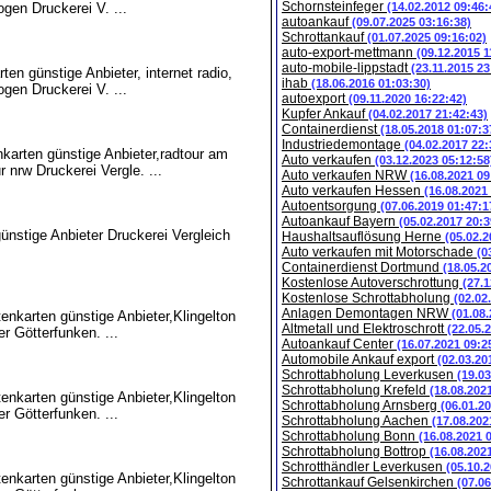
Schornsteinfeger
ogen Druckerei V. ...
(14.02.2012 09:46:
autoankauf
(09.07.2025 03:16:38)
Schrottankauf
(01.07.2025 09:16:02)
auto-export-mettmann
(09.12.2015 1
auto-mobile-lippstadt
(23.11.2015 23
ten günstige Anbieter, internet radio,
ihab
(18.06.2016 01:03:30)
ogen Druckerei V. ...
autoexport
(09.11.2020 16:22:42)
Kupfer Ankauf
(04.02.2017 21:42:43)
Containerdienst
(18.05.2018 01:07:3
Industriedemontage
(04.02.2017 22:
nkarten günstige Anbieter,radtour am
Auto verkaufen
(03.12.2023 05:12:58
 nrw Druckerei Vergle. ...
Auto verkaufen NRW
(16.08.2021 09
Auto verkaufen Hessen
(16.08.2021
Autoentsorgung
(07.06.2019 01:47:1
Autoankauf Bayern
(05.02.2017 20:3
ünstige Anbieter Druckerei Vergleich
Haushaltsauflösung Herne
(05.02.2
Auto verkaufen mit Motorschade
(0
Containerdienst Dortmund
(18.05.2
Kostenlose Autoverschrottung
(27.1
Kostenlose Schrottabholung
(02.02
Anlagen Demontagen NRW
(01.08
tenkarten günstige Anbieter,Klingelton
Altmetall und Elektroschrott
(22.05.
er Götterfunken. ...
Autoankauf Center
(16.07.2021 09:2
Automobile Ankauf export
(02.03.20
Schrottabholung Leverkusen
(19.0
Schrottabholung Krefeld
(18.08.202
tenkarten günstige Anbieter,Klingelton
Schrottabholung Arnsberg
(06.01.2
er Götterfunken. ...
Schrottabholung Aachen
(17.08.202
Schrottabholung Bonn
(16.08.2021 
Schrottabholung Bottrop
(16.08.202
Schrotthändler Leverkusen
(05.10.
tenkarten günstige Anbieter,Klingelton
Schrottankauf Gelsenkirchen
(07.0