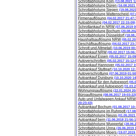
Schrottabholung Köln
(13.08.2021 1
Schrottabholung Düren
(16.08.2021
Schrottabholung Siegen
(19.08.202
Schrottabholung Wattenscheid
(07.
Firmenauflösung
(04.02.2017 21:47:
Autoabholung
(04.02.2017 22:15:09)
Schrottankauf in NRW
(07.06.2019 0
Schrottabholung Bochum
(20.08.20
Schrottabholung Düsseldorf
(18.08
Haushaltsauflösung NRW
(05.02.20
Geschäftsauflösung
(04.02.2017 23:
Schrott und Altmetall
(10.06.2019 00
Autoankauf NRW
(05.02.2017 15:06:
Autoankauf Essen
(05.02.2017 15:09
Autoverschrotten
(05.02.2017 15:12:
Autoankauf Hannover
(05.02.2017 1
Autoankauf Stuttgart
(10.10.2020 12:
Autoverschrottung
(07.06.2019 01:50
Autoankauf Duisburg
(10.10.2020 14
Autoankauf für den Autoexport
(05.
Autoankauf und Autoexport
(31.03.
Wohnungsauflösung
(22.01.2024 20
Büroauflösung
(08.06.2017 19:03:22
Auto und Unfalwagen Ankauf NR
20:23:43)
Autoankauf Bochum
(01.08.2017 10:
Schrottabholung im Ruhrpott
(17.08
Schrottabholung Neuss
(01.05.2021
Autoankauf bern
(11.06.2018 21:56:1
Schrottabholung Wuppertal
(28.06.
Schrottabholung Unna
(26.06.2019 
Schrottabholung Moers
(19.07.2019