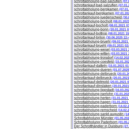
schrottabholung-bad-salzuflen
(07.
schrottankauf-bad-salzuflen
(07.01.
schrottabholung-bergkamen
(07.01
schrottankauf-bergkamen
(07.01.20
schrottabholung-luedenscheid
(30.
schrottabholung-bocholt
(08.01.202
schrottankauf-bocholt
(08.01.2021 0
schrottabholung-bonn
(20.01.2021 0
schrottankauf-bottrop
(08.01.2021 15
schrottankauf-brilon
(30.06.2025 22:
schrottabholung-bruehl
(09.01.2021
schrottankauf-bruehl
(09.01.2021 02
schrottabholung-wesel
(03.03.2021 
schrottabholung-witten
(03.03.2021 
schrottabholung-troisdorf
(14.02.202
schrottabholung-coesfeld
(15.01.20
schrottankauf-datteln
(15.01.2021 01
schrottabholung-dueren
(01.07.202
schrottabholung-delbrueck
(20.01.2
schrottankauf-delbrueck
(20.01.202
schrottankauf-detmold
(20.01.2021 
schrottankauf-dinslaken
(20.01.2021
schrottabholung-lippstadt
(16.03.20
schrottabholung-iserlohn
(31.01.202
schrottabholung-herten
(31.01.2021
schrottabholung-hagen
(31.01.2021
schrottabholung-paderborn
(14.02.
schrottabholung-remscheid
(14.02.
schrottabholung-sankt-augustin
(14
Schrottabholung Münster
(01.05.20
Schrottabholung Paderborn
(01.05.
Der Schrotthändler in Duisburg
(27