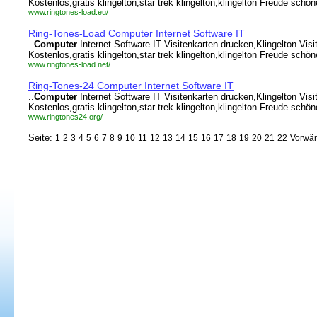
Kostenlos,gratis klingelton,star trek klingelton,klingelton Freude schön
www.ringtones-load.eu/
Ring-Tones-Load Computer Internet Software IT
..
Computer
Internet Software IT Visitenkarten drucken,Klingelton Visi
Kostenlos,gratis klingelton,star trek klingelton,klingelton Freude schön
www.ringtones-load.net/
Ring-Tones-24 Computer Internet Software IT
..
Computer
Internet Software IT Visitenkarten drucken,Klingelton Visi
Kostenlos,gratis klingelton,star trek klingelton,klingelton Freude schön
www.ringtones24.org/
Seite:
1
2
3
4
5
6
7
8
9
10
11
12
13
14
15
16
17
18
19
20
21
22
Vorwär