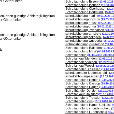
er Götterfunken. ...
Schrottabholung Essen
(13.08.2021
Schrottabholung Iserlohn
(13.08.20
Schrottabholung Oberhausen
(20.0
Schrottabholung Dortmund
(19.07.
tenkarten günstige Anbieter,Klingelton
schrottabholung-marl
(30.01.2021 1
schrottabholung-bochum
er Götterfunken. ...
(23.03.202
schrottabholung-neuss
(07.02.2021 
schrottabholung-unna
(14.02.2021 1
schrottabholung-leverkusen
(23.03
schrottabholung-arnsberg
(19.01.20
tenkarten günstige Anbieter,Klingelton
schrottabholung-solingen
(14.02.20
er Götterfunken. ...
schrottabholung-wupperta
(05.10.2
/schrottabholung-düsseldorf
(05.10
Schrottabholung Ratingen
(01.05.2
ts
Schrottabholung NRW
(04.02.2019 
Schrottabholun
(05.09.2018 20:00:53
Schrottankauf Menden
(12.09.2018 
Schrotthändler Aachen
(12.09.2018 
Schrottankauf Wesel
(12.09.2019 15
Schrotthändler Dinslaken
(12.09.20
schrotthaendler-luedenscheid
(12.
schrottabholung-aachen
(23.03.202
Schrottabholung Herten
(16.08.2021
Schrottabholung Castrop
(29.10.201
Schrottabholung Hagen
(12.09.2019
Schrotthändler Dorsten
(29.10.2018
Schrottankauf Troisdorf
(29.10.2018
Schrottabholung Troisdorf
(15.11.20
Schrotthändler Plus
(10.11.2018 20:
Schrottabholung Hagen Umkeis
(1
Schrottabholung in Lüdenscheid
(2
Schrottabholung Lüdenscheid
(05.