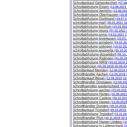
Schrottankauf Gelsenkirchen
(07.0
Schrottabholung Essen
(13.08.2021
Schrottabholung Iserlohn
(13.08.20
Schrottabholung Oberhausen
(20.0
Schrottabholung Dortmund
(19.07.
schrottabholung-marl
(30.01.2021 1
schrottabholung-bochum
(23.03.202
schrottabholung-neuss
(07.02.2021 
schrottabholung-unna
(14.02.2021 1
schrottabholung-leverkusen
(23.03
schrottabholung-arnsberg
(19.01.20
schrottabholung-solingen
(14.02.20
schrottabholung-wupperta
(05.10.2
/schrottabholung-düsseldorf
(05.10
Schrottabholung Ratingen
(01.05.2
Schrottabholung NRW
(04.02.2019 
Schrottabholun
(05.09.2018 20:00:53
Schrottankauf Menden
(12.09.2018 
Schrotthändler Aachen
(12.09.2018 
Schrottankauf Wesel
(12.09.2019 15
Schrotthändler Dinslaken
(12.09.20
schrotthaendler-luedenscheid
(12.
schrottabholung-aachen
(23.03.202
Schrottabholung Herten
(16.08.2021
Schrottabholung Castrop
(29.10.201
Schrottabholung Hagen
(12.09.2019
Schrotthändler Dorsten
(29.10.2018
Schrottankauf Troisdorf
(29.10.2018
Schrottabholung Troisdorf
(15.11.20
Schrotthändler Plus
(10.11.2018 20:
Schrottabholung Hagen Umkeis
(1
Schrottabholung in Lüdenscheid
(2