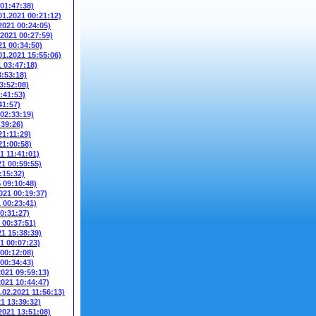
 01:47:38)
01.2021 00:21:12)
2021 00:24:05)
.2021 00:27:59)
21 00:34:50)
01.2021 15:55:06)
1 03:47:18)
3:53:18)
3:52:08)
:41:53)
41:57)
 02:33:19)
:39:26)
21:11:29)
21:00:58)
1 11:41:01)
21 00:59:55)
:15:32)
5 09:10:48)
021 00:19:37)
1 00:23:41)
00:31:27)
 00:37:51)
21 15:38:39)
1 00:07:23)
 00:12:08)
 00:34:43)
2021 09:59:13)
2021 10:44:47)
.02.2021 11:56:13)
21 13:39:32)
2021 13:51:08)