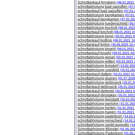
Schrottankauf Arnsberg
(06.01.2021
schrottabholung-bad-salzuflen
(07.
schrottankauf-bad-salzuflen
(07.01.
schrottabholung-bergkamen
(07.01
schrottankauf-bergkamen
(07.01.20
schrottabholung-luedenscheid
(30.
schrottabholung-bocholt
(08.01.202
schrottankauf-bocholt
(08.01.2021 0
schrottabholung-bonn
(20.01.2021 0
schrottankauf-bottrop
(08.01.2021 15
schrottankauf-brilon
(30.06.2025 22:
schrottabholung-bruehl
(09.01.2021
schrottankauf-bruehl
(09.01.2021 02
schrottabholung-wesel
(03.03.2021 
schrottabholung-witten
(03.03.2021 
schrottabholung-troisdorf
(14.02.202
schrottabholung-coesfeld
(15.01.20
schrottankauf-datteln
(15.01.2021 01
schrottabholung-dueren
(01.07.202
schrottabholung-delbrueck
(20.01.2
schrottankauf-delbrueck
(20.01.202
schrottankauf-detmold
(20.01.2021 
schrottankauf-dinslaken
(20.01.2021
schrottabholung-lippstadt
(16.03.20
schrottabholung-iserlohn
(31.01.202
schrottabholung-herten
(31.01.2021
schrottabholung-hagen
(31.01.2021
schrottabholung-paderborn
(14.02.
schrottabholung-remscheid
(14.02.
schrottabholung-sankt-augustin
(14
Schrottabholung Münster
(01.05.20
Schrottabholung Paderborn
(01.05.