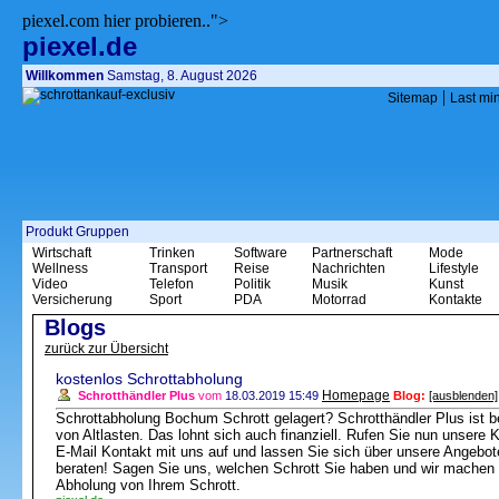
piexel.com hier probieren..">
piexel.de
Willkommen
Samstag, 8. August 2026
|
Sitemap
Last mi
Produkt Gruppen
Wirtschaft
Trinken
Software
Partnerschaft
Mode
Wellness
Transport
Reise
Nachrichten
Lifestyle
Video
Telefon
Politik
Musik
Kunst
Versicherung
Sport
PDA
Motorrad
Kontakte
Blogs
zurück zur Übersicht
kostenlos Schrottabholung
Homepage
Schrotthändler Plus
vom
18.03.2019 15:49
Blog:
[ausblenden]
Schrottabholung Bochum Schrott gelagert? Schrotthändler Plus ist bei
von Altlasten. Das lohnt sich auch finanziell. Rufen Sie nun unsere
E-Mail Kontakt mit uns auf und lassen Sie sich über unsere Angebo
beraten! Sagen Sie uns, welchen Schrott Sie haben und wir machen 
Abholung von Ihrem Schrott.