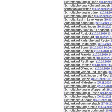
Schrottabholung in Haan
(30.12.201
Schrottabholung Köln und umgeb
schrottankauf witten
(10.02.2020 23:
Schrottabholung in Lünen
(10.02.20
Schrottabholung köln
(10.02.2020 2
Schrottankauf in Leverkusen
(19.03
Autoankauf Karlsruhe
(22.10.2020 2
Autoankauf Waiblingen
(10.10.2020
AutoankaufAutoankauf Landshut
(
Autoankauf Rostock
(10.10.2020 13:
Autoankauf Offenburg
(10.10.2020 1
Autoankauf Karlsruhe und Regio
(
Autoankauf Heidelberg
(10.10.2020
Autoankauf Bonn
(10.10.2020 14:09:
Autoankauf Chemnitz
(10.10.2020 1
Autoankauf Frankfurt
(10.10.2020 14
Autoankauf Mannheim
(10.10.2020 
Autoankauf Reutlingen
(10.10.2020 
Autoankauf Dorsten
(10.10.2020 14:
Autoankauf Offenbach
(10.10.2020 
Autoankauf Velbert und Region
(30
Autoankauf Waiblingen und Regi
(
Autoankauf Leipzig
(05.11.2020 16:1
Autoankauf Hildesheim
(05.11.2020
Schrottabholung in köln
(29.12.2020
Schrottabholung in Wuppertal
(29.1
Schrottabholung in Essen
(29.12.20
Schrottabholung Ahaus
(06.01.2021
Schrottankauf Ahaus
(06.01.2021 01
Autoankauf gummersbach
(27.06.2
Schrottabholung Krefeld
(13.04.201
Schrottabholung in dortmund
(10.0