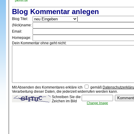
piexel.de
Blog Kommentar anlegen
Blog Titel:
(Nick)name:
Email:
Homepage:
Dein Kommentar ohne geht nicht:
Mit Absenden des Kommentares erkläre ich
gemäß
Datenschutzerklär
Verarbeitung dieser Daten, die jederzeit widerrufen werden kann.
Schreiben Sie die
Zeichen im Bild
Change Image