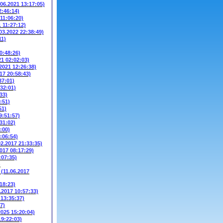
.06.2021 13:17:05)
2:46:14)
 11:06:20)
1 11:27:12)
03.2022 22:38:49)
11)
0:48:26)
21 02:02:03)
.2021 12:26:38)
17 20:58:43)
37:01)
:32:01)
33)
:51)
51)
9:51:57)
31:02)
:00)
:06:54)
02.2017 21:33:35)
2017 08:17:29)
:07:35)
)
W
(11.06.2017
18:23)
.2017 10:57:33)
 13:35:37)
7)
2025 15:20:04)
19:22:03)