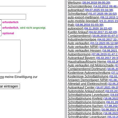
Werbung
(28.04.2018 09:05:20)
Schornsteinfeger
(14.02.2012 09:46:
autoankauf
(09.07.2025 03:16:38)
Schrottankauf
(01.07.2025 09:16:02)
auto-export-mettmann
(09.12.2015 1
auto-mobile-lippstadt
(23.11.2015 23
erforderlich
ihab
(18.06.2016 01:03:30)
erforderlich
, wird nicht angezeigt.
autoexport
(09.11.2020 16:22:42)
Kupfer Ankauf
(04.02.2017 21:42:43)
optional
Containerdienst
(18.05.2018 01:07:3
Industriedemontage
(04.02.2017 22:
Auto verkaufen
(03.12.2023 05:12:58
Auto verkaufen NRW
(16.08.2021 09
Auto verkaufen Hessen
(16.08.2021
Autoentsorgung
(07.06.2019 01:47:1
Autoankauf Bayern
(05.02.2017 20:3
Haushaltsauflösung Herne
(05.02.2
Auto verkaufen mit Motorschade
(0
Containerdienst Dortmund
(18.05.2
Kostenlose Autoverschrottung
(27.1
Kostenlose Schrottabholung
(02.02
ung
meine Einwilligung zur
Anlagen Demontagen NRW
(01.08
Altmetall und Elektroschrott
(22.05.
Autoankauf Center
(16.07.2021 09:2
Automobile Ankauf export
(02.03.20
Schrottabholung Leverkusen
(19.0
Schrottabholung Krefeld
(18.08.202
Schrottabholung Arnsberg
(06.01.2
Schrottabholung Aachen
(17.08.202
Schrottabholung Bonn
(16.08.2021 
Schrottabholung Bottrop
(16.08.202
Schrotthändler Leverkusen
(05.10.