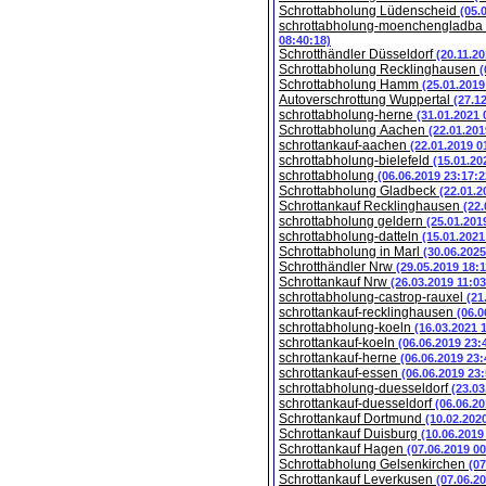
Schrottabholung Lüdenscheid
(05.
schrottabholung-moenchengladba
08:40:18)
Schrotthändler Düsseldorf
(20.11.2
Schrottabholung Recklinghausen
(
Schrottabholung Hamm
(25.01.2019
Autoverschrottung Wuppertal
(27.1
schrottabholung-herne
(31.01.2021 
Schrottabholung Aachen
(22.01.201
schrottankauf-aachen
(22.01.2019 0
schrottabholung-bielefeld
(15.01.20
schrottabholung
(06.06.2019 23:17:2
Schrottabholung Gladbeck
(22.01.2
Schrottankauf Recklinghausen
(22.
schrottabholung geldern
(25.01.201
schrottabholung-datteln
(15.01.2021
Schrottabholung in Marl
(30.06.2025
Schrotthändler Nrw
(29.05.2019 18:1
Schrottankauf Nrw
(26.03.2019 11:03
schrottabholung-castrop-rauxel
(21
schrottankauf-recklinghausen
(06.0
schrottabholung-koeln
(16.03.2021 
schrottankauf-koeln
(06.06.2019 23:
schrottankauf-herne
(06.06.2019 23:
schrottankauf-essen
(06.06.2019 23:
schrottabholung-duesseldorf
(23.03
schrottankauf-duesseldorf
(06.06.20
Schrottankauf Dortmund
(10.02.202
Schrottankauf Duisburg
(10.06.2019
Schrottankauf Hagen
(07.06.2019 00
Schrottabholung Gelsenkirchen
(07
Schrottankauf Leverkusen
(07.06.2