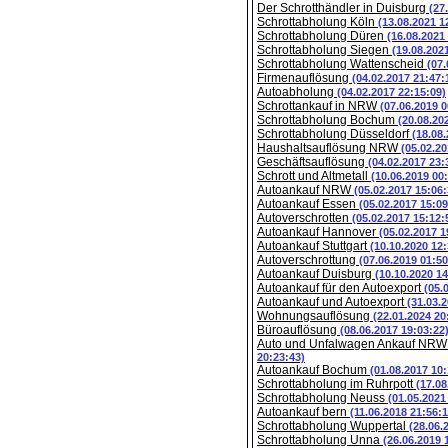
Der Schrotthändler in Duisburg
(27
Schrottabholung Köln
(13.08.2021 1
Schrottabholung Düren
(16.08.2021
Schrottabholung Siegen
(19.08.202
Schrottabholung Wattenscheid
(07.
Firmenauflösung
(04.02.2017 21:47:
Autoabholung
(04.02.2017 22:15:09)
Schrottankauf in NRW
(07.06.2019 0
Schrottabholung Bochum
(20.08.20
Schrottabholung Düsseldorf
(18.08
Haushaltsauflösung NRW
(05.02.20
Geschäftsauflösung
(04.02.2017 23:
Schrott und Altmetall
(10.06.2019 00
Autoankauf NRW
(05.02.2017 15:06:
Autoankauf Essen
(05.02.2017 15:09
Autoverschrotten
(05.02.2017 15:12:
Autoankauf Hannover
(05.02.2017 1
Autoankauf Stuttgart
(10.10.2020 12:
Autoverschrottung
(07.06.2019 01:50
Autoankauf Duisburg
(10.10.2020 14
Autoankauf für den Autoexport
(05.
Autoankauf und Autoexport
(31.03.
Wohnungsauflösung
(22.01.2024 20
Büroauflösung
(08.06.2017 19:03:22
Auto und Unfalwagen Ankauf NR
20:23:43)
Autoankauf Bochum
(01.08.2017 10:
Schrottabholung im Ruhrpott
(17.08
Schrottabholung Neuss
(01.05.2021
Autoankauf bern
(11.06.2018 21:56:1
Schrottabholung Wuppertal
(28.06.
Schrottabholung Unna
(26.06.2019 