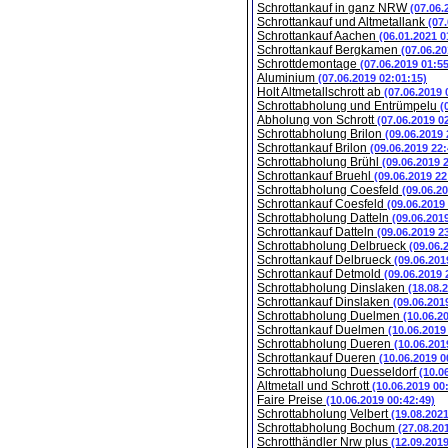
Schrottankauf in ganz NRW
(07.06.
Schrottankauf und Altmetallank
(07
Schrottankauf Aachen
(06.01.2021 0
Schrottankauf Bergkamen
(07.06.20
Schrottdemontage
(07.06.2019 01:5
Aluminium
(07.06.2019 02:01:15)
Holt Altmetallschrott ab
(07.06.2019 
Schrottabholung und Entrümpelu
(
Abholung von Schrott
(07.06.2019 0
Schrottabholung Brilon
(09.06.2019 
Schrottankauf Brilon
(09.06.2019 22:
Schrottabholung Brühl
(09.06.2019 
Schrottankauf Bruehl
(09.06.2019 22
Schrottabholung Coesfeld
(09.06.2
Schrottankauf Coesfeld
(09.06.2019
Schrottabholung Datteln
(09.06.201
Schrottankauf Datteln
(09.06.2019 2
Schrottabholung Delbrueck
(09.06.
Schrottankauf Delbrueck
(09.06.201
Schrottankauf Detmold
(09.06.2019 
Schrottabholung Dinslaken
(18.08.
Schrottankauf Dinslaken
(09.06.201
Schrottabholung Duelmen
(10.06.2
Schrottankauf Duelmen
(10.06.2019
Schrottabholung Dueren
(10.06.201
Schrottankauf Dueren
(10.06.2019 0
Schrottabholung Duesseldorf
(10.0
Altmetall und Schrott
(10.06.2019 00
Faire Preise
(10.06.2019 00:42:49)
Schrottabholung Velbert
(19.08.202
Schrottabholung Bochum
(27.08.20
Schrotthändler Nrw plus
(12.09.201