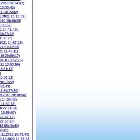
6.2019 00:34:42)
 13:33:42)
21 14:15:42)
8.2021 13:13:09)
2019 19:49:08)
6:59:52)
1 14:41:48)
08:57:42)
1:36:23)
.2021 14:57:19)
21 01:42:33)
21 11:45:11)
018 20:09:17)
.2018 19:52:25)
021 13:53:59)
22:51:12)
)
20:03:11)
20:17:22)
:52:43)
18 20:27:50)
09.2018 20:30:06)
1 14:33:43)
 11:39:58)
8 22:11:04)
 15:59:07)
 22:47:12)
 22:50:20)
18 09:10:43)
48:49)
4.11.2018 20:43:40)
9.12.2020 12:15:53)