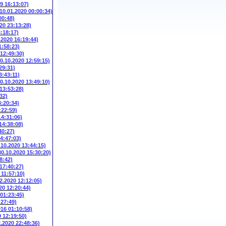
9 16:13:07)
(10.01.2020 00:00:34)
00:48)
20 23:13:28)
3:18:17)
.2020 16:19:44)
1:58:23)
 12:49:30)
10.10.2020 12:59:15)
29:31)
3:43:11)
10.10.2020 13:49:10)
 13:53:28)
32)
4:20:34)
:22:59)
14:31:06)
14:38:08)
40:27)
14:47:03)
.10.2020 13:44:15)
30.10.2020 15:30:20)
8:42)
 17:40:27)
 11:57:10)
2.2020 12:12:05)
20 12:20:44)
 01:23:45)
:27:49)
016 01:10:58)
9 12:19:50)
2.2020 22:48:36)