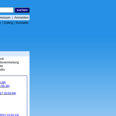
ressum
|
Anmelden
|
|
e
Dating
Kontakte
ank
tovermietung
to
dio
6:28)
3:55:30)
17 15:03:05)
.2013 13:22:13)