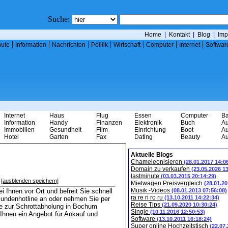
Suche:
Home
|
Kontakt
|
Blog
|
Imp
|
|
|
|
|
|
|
nute
Information
Nachrichten
Politik
Wirtschaft
Computer
Internet
Softwar
Internet
Haus
Flug
Essen
Computer
B
Information
Handy
Finanzen
Elektronik
Buch
Au
Immobilien
Gesundheit
Film
Einrichtung
Boot
Au
Hotel
Garten
Fax
Dating
Beauty
Au
Aktuelle Blogs
Chameleonisieren
(28.01.2017 14:0
Domain zu verkaufen
(23.05.2026 1
lastminute
(03.03.2015 20:14:29)
[ausblenden speichern]
Mietwagen Preisvergleich
(28.01.20
Musik -Videos
 Ihnen vor Ort und befreit Sie schnell
(08.01.2013 07:56:08)
ra re ri ro ru
(13.10.2011 14:22:34)
 Kundenhotline an oder nehmen Sie per
Reise Tips
(21.09.2020 10:30:24)
te zur Schrottabholung in Bochum
Single
(10.11.2016 12:50:53)
Ihnen ein Angebot für Ankauf und
Software
(13.10.2011 16:18:24)
Super online Hochzeitstisch
(22.07