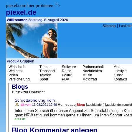
piexel.com hier probieren..">
piexel.de
Willkommen
Samstag, 8. August 2026
|
Sitemap
Last mi
Produkt Gruppen
Wirtschaft
Trinken
Software
Partnerschaft
Mode
Wellness
Transport
Reise
Nachrichten
Lifestyle
Video
Telefon
Politik
Musik
Kunst
Versicherung
Sport
PDA
Motorrad
Kontakte
Blogs
zurück zur Übersicht
Schrottabholung Köln
Homepage
ali
vom
13.08.2021 12:46
Blog:
[ausblenden]
[ausblenden speic
Informieren Sie sich über unser Angebot zur Schrottabholung in Köln:
ganz NRW tätig und kommen gerne zu Ihnen, um Ihren Schrott koste
crs1.de
Blog Kommentar anlegen