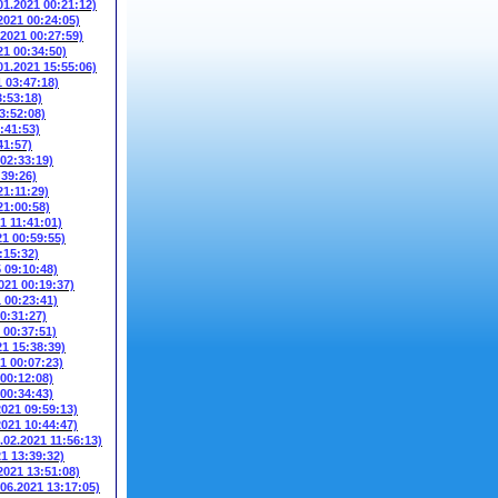
01.2021 00:21:12)
2021 00:24:05)
.2021 00:27:59)
21 00:34:50)
01.2021 15:55:06)
1 03:47:18)
3:53:18)
3:52:08)
:41:53)
41:57)
 02:33:19)
:39:26)
21:11:29)
21:00:58)
1 11:41:01)
21 00:59:55)
:15:32)
5 09:10:48)
021 00:19:37)
1 00:23:41)
00:31:27)
 00:37:51)
21 15:38:39)
1 00:07:23)
 00:12:08)
 00:34:43)
2021 09:59:13)
2021 10:44:47)
.02.2021 11:56:13)
21 13:39:32)
2021 13:51:08)
.06.2021 13:17:05)