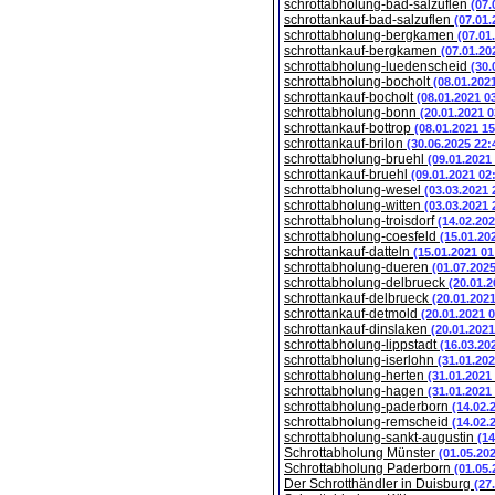
schrottabholung-bad-salzuflen
(07.
schrottankauf-bad-salzuflen
(07.01.
schrottabholung-bergkamen
(07.01
schrottankauf-bergkamen
(07.01.20
schrottabholung-luedenscheid
(30.
schrottabholung-bocholt
(08.01.202
schrottankauf-bocholt
(08.01.2021 0
schrottabholung-bonn
(20.01.2021 0
schrottankauf-bottrop
(08.01.2021 15
schrottankauf-brilon
(30.06.2025 22:
schrottabholung-bruehl
(09.01.2021
schrottankauf-bruehl
(09.01.2021 02
schrottabholung-wesel
(03.03.2021 
schrottabholung-witten
(03.03.2021 
schrottabholung-troisdorf
(14.02.202
schrottabholung-coesfeld
(15.01.20
schrottankauf-datteln
(15.01.2021 01
schrottabholung-dueren
(01.07.202
schrottabholung-delbrueck
(20.01.2
schrottankauf-delbrueck
(20.01.202
schrottankauf-detmold
(20.01.2021 
schrottankauf-dinslaken
(20.01.2021
schrottabholung-lippstadt
(16.03.20
schrottabholung-iserlohn
(31.01.202
schrottabholung-herten
(31.01.2021
schrottabholung-hagen
(31.01.2021
schrottabholung-paderborn
(14.02.
schrottabholung-remscheid
(14.02.
schrottabholung-sankt-augustin
(14
Schrottabholung Münster
(01.05.20
Schrottabholung Paderborn
(01.05.
Der Schrotthändler in Duisburg
(27