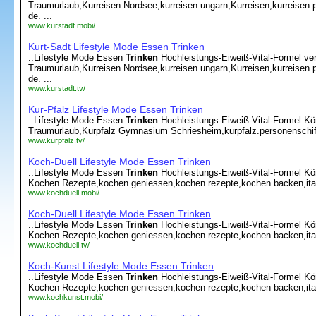
Traumurlaub,Kurreisen Nordsee,kurreisen ungarn,Kurreisen,kurreisen p
de. ...
www.kurstadt.mobi/
Kurt-Sadt Lifestyle Mode Essen Trinken
..Lifestyle Mode Essen
Trinken
Hochleistungs-Eiweiß-Vital-Formel ver
Traumurlaub,Kurreisen Nordsee,kurreisen ungarn,Kurreisen,kurreisen p
de. ...
www.kurstadt.tv/
Kur-Pfalz Lifestyle Mode Essen Trinken
..Lifestyle Mode Essen
Trinken
Hochleistungs-Eiweiß-Vital-Formel Kör
Traumurlaub,Kurpfalz Gymnasium Schriesheim,kurpfalz.personenschifffa
www.kurpfalz.tv/
Koch-Duell Lifestyle Mode Essen Trinken
..Lifestyle Mode Essen
Trinken
Hochleistungs-Eiweiß-Vital-Formel Kö
Kochen Rezepte,kochen geniessen,kochen rezepte,kochen backen,ital
www.kochduell.mobi/
Koch-Duell Lifestyle Mode Essen Trinken
..Lifestyle Mode Essen
Trinken
Hochleistungs-Eiweiß-Vital-Formel Kö
Kochen Rezepte,kochen geniessen,kochen rezepte,kochen backen,ital
www.kochduell.tv/
Koch-Kunst Lifestyle Mode Essen Trinken
..Lifestyle Mode Essen
Trinken
Hochleistungs-Eiweiß-Vital-Formel Kö
Kochen Rezepte,kochen geniessen,kochen rezepte,kochen backen,ital
www.kochkunst.mobi/