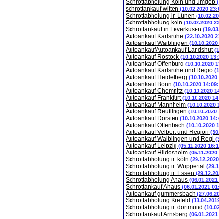
Schrottabholung Köln und umgeb
schrottankauf witten
(10.02.2020 23:
Schrottabholung in Lünen
(10.02.20
Schrottabholung köln
(10.02.2020 2
Schrottankauf in Leverkusen
(19.03
Autoankauf Karlsruhe
(22.10.2020 2
Autoankauf Waiblingen
(10.10.2020
AutoankaufAutoankauf Landshut
(
Autoankauf Rostock
(10.10.2020 13:
Autoankauf Offenburg
(10.10.2020 1
Autoankauf Karlsruhe und Regio
(
Autoankauf Heidelberg
(10.10.2020
Autoankauf Bonn
(10.10.2020 14:09:
Autoankauf Chemnitz
(10.10.2020 1
Autoankauf Frankfurt
(10.10.2020 14
Autoankauf Mannheim
(10.10.2020 
Autoankauf Reutlingen
(10.10.2020 
Autoankauf Dorsten
(10.10.2020 14:
Autoankauf Offenbach
(10.10.2020 
Autoankauf Velbert und Region
(30
Autoankauf Waiblingen und Regi
(
Autoankauf Leipzig
(05.11.2020 16:1
Autoankauf Hildesheim
(05.11.2020
Schrottabholung in köln
(29.12.2020
Schrottabholung in Wuppertal
(29.1
Schrottabholung in Essen
(29.12.20
Schrottabholung Ahaus
(06.01.2021
Schrottankauf Ahaus
(06.01.2021 01
Autoankauf gummersbach
(27.06.2
Schrottabholung Krefeld
(13.04.201
Schrottabholung in dortmund
(10.0
Schrottankauf Arnsberg
(06.01.2021