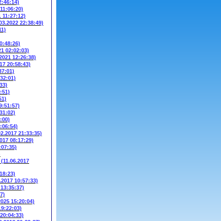
2:46:14)
 11:06:20)
1 11:27:12)
03.2022 22:38:49)
11)
0:48:26)
21 02:02:03)
.2021 12:26:38)
17 20:58:43)
37:01)
:32:01)
33)
:51)
51)
9:51:57)
31:02)
:00)
:06:54)
02.2017 21:33:35)
2017 08:17:29)
:07:35)
)
W
(11.06.2017
18:23)
.2017 10:57:33)
 13:35:37)
7)
2025 15:20:04)
19:22:03)
 20:04:33)