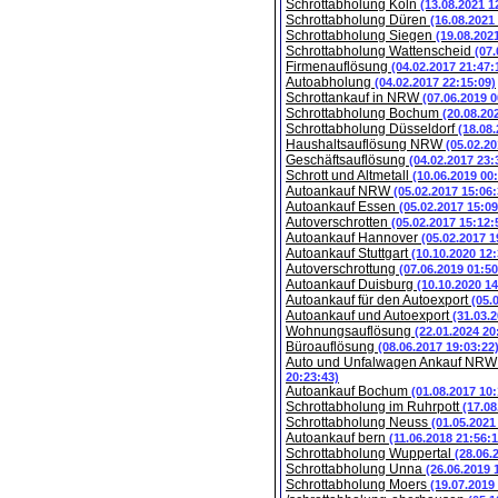
Schrottabholung Köln
(13.08.2021 1
Schrottabholung Düren
(16.08.2021
Schrottabholung Siegen
(19.08.202
Schrottabholung Wattenscheid
(07.
Firmenauflösung
(04.02.2017 21:47:
Autoabholung
(04.02.2017 22:15:09)
Schrottankauf in NRW
(07.06.2019 0
Schrottabholung Bochum
(20.08.20
Schrottabholung Düsseldorf
(18.08
Haushaltsauflösung NRW
(05.02.20
Geschäftsauflösung
(04.02.2017 23:
Schrott und Altmetall
(10.06.2019 00
Autoankauf NRW
(05.02.2017 15:06:
Autoankauf Essen
(05.02.2017 15:09
Autoverschrotten
(05.02.2017 15:12:
Autoankauf Hannover
(05.02.2017 1
Autoankauf Stuttgart
(10.10.2020 12:
Autoverschrottung
(07.06.2019 01:50
Autoankauf Duisburg
(10.10.2020 14
Autoankauf für den Autoexport
(05.
Autoankauf und Autoexport
(31.03.
Wohnungsauflösung
(22.01.2024 20
Büroauflösung
(08.06.2017 19:03:22
Auto und Unfalwagen Ankauf NR
20:23:43)
Autoankauf Bochum
(01.08.2017 10:
Schrottabholung im Ruhrpott
(17.08
Schrottabholung Neuss
(01.05.2021
Autoankauf bern
(11.06.2018 21:56:1
Schrottabholung Wuppertal
(28.06.
Schrottabholung Unna
(26.06.2019 
Schrottabholung Moers
(19.07.2019