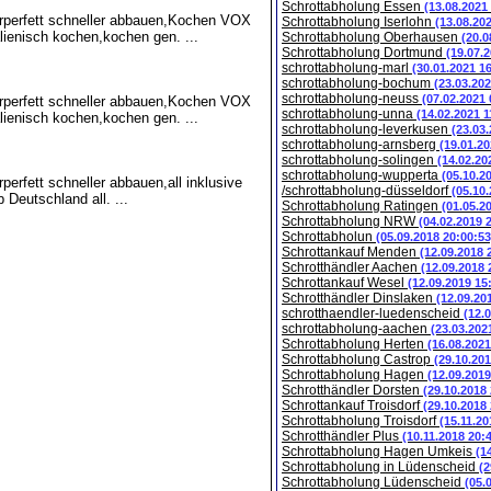
Schrottabholung Essen
(13.08.2021
rperfett schneller abbauen,Kochen VOX
Schrottabholung Iserlohn
(13.08.20
ienisch kochen,kochen gen. ...
Schrottabholung Oberhausen
(20.0
Schrottabholung Dortmund
(19.07.
schrottabholung-marl
(30.01.2021 1
schrottabholung-bochum
(23.03.202
schrottabholung-neuss
(07.02.2021 
rperfett schneller abbauen,Kochen VOX
schrottabholung-unna
(14.02.2021 1
ienisch kochen,kochen gen. ...
schrottabholung-leverkusen
(23.03
schrottabholung-arnsberg
(19.01.20
schrottabholung-solingen
(14.02.20
schrottabholung-wupperta
(05.10.2
erfett schneller abbauen,all inklusive
/schrottabholung-düsseldorf
(05.10
 Deutschland all. ...
Schrottabholung Ratingen
(01.05.2
Schrottabholung NRW
(04.02.2019 
Schrottabholun
(05.09.2018 20:00:53
Schrottankauf Menden
(12.09.2018 
Schrotthändler Aachen
(12.09.2018 
Schrottankauf Wesel
(12.09.2019 15
Schrotthändler Dinslaken
(12.09.20
schrotthaendler-luedenscheid
(12.
schrottabholung-aachen
(23.03.202
Schrottabholung Herten
(16.08.2021
Schrottabholung Castrop
(29.10.201
Schrottabholung Hagen
(12.09.2019
Schrotthändler Dorsten
(29.10.2018
Schrottankauf Troisdorf
(29.10.2018
Schrottabholung Troisdorf
(15.11.20
Schrotthändler Plus
(10.11.2018 20:
Schrottabholung Hagen Umkeis
(1
Schrottabholung in Lüdenscheid
(2
Schrottabholung Lüdenscheid
(05.