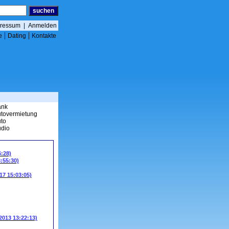
ressum
|
Anmelden
|
|
e
Dating
Kontakte
ank
tovermietung
to
dio
6:28)
3:55:30)
17 15:03:05)
.2013 13:22:13)