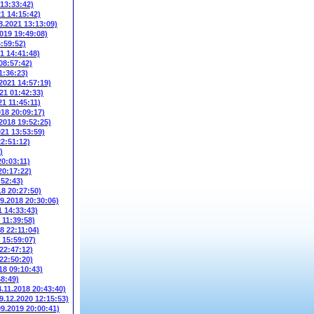
 13:33:42)
21 14:15:42)
8.2021 13:13:09)
2019 19:49:08)
6:59:52)
1 14:41:48)
08:57:42)
1:36:23)
.2021 14:57:19)
21 01:42:33)
21 11:45:11)
018 20:09:17)
.2018 19:52:25)
021 13:53:59)
22:51:12)
)
20:03:11)
20:17:22)
:52:43)
18 20:27:50)
09.2018 20:30:06)
1 14:33:43)
 11:39:58)
8 22:11:04)
 15:59:07)
 22:47:12)
 22:50:20)
18 09:10:43)
48:49)
4.11.2018 20:43:40)
9.12.2020 12:15:53)
09.2019 20:00:41)