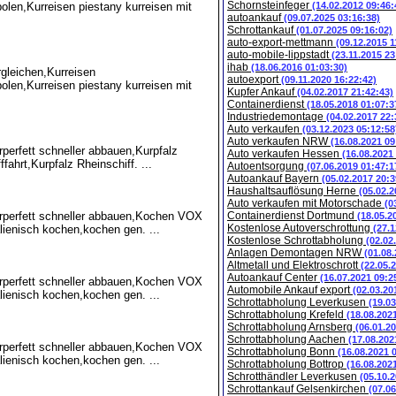
Schornsteinfeger
olen,Kurreisen piestany kurreisen mit
(14.02.2012 09:46:
autoankauf
(09.07.2025 03:16:38)
Schrottankauf
(01.07.2025 09:16:02)
auto-export-mettmann
(09.12.2015 1
auto-mobile-lippstadt
(23.11.2015 23
ihab
(18.06.2016 01:03:30)
gleichen,Kurreisen
autoexport
(09.11.2020 16:22:42)
olen,Kurreisen piestany kurreisen mit
Kupfer Ankauf
(04.02.2017 21:42:43)
Containerdienst
(18.05.2018 01:07:3
Industriedemontage
(04.02.2017 22:
Auto verkaufen
(03.12.2023 05:12:58
Auto verkaufen NRW
(16.08.2021 09
perfett schneller abbauen,Kurpfalz
Auto verkaufen Hessen
(16.08.2021
hrt,Kurpfalz Rheinschiff. ...
Autoentsorgung
(07.06.2019 01:47:1
Autoankauf Bayern
(05.02.2017 20:3
Haushaltsauflösung Herne
(05.02.2
Auto verkaufen mit Motorschade
(0
rperfett schneller abbauen,Kochen VOX
Containerdienst Dortmund
(18.05.2
Kostenlose Autoverschrottung
ienisch kochen,kochen gen. ...
(27.1
Kostenlose Schrottabholung
(02.02
Anlagen Demontagen NRW
(01.08
Altmetall und Elektroschrott
(22.05.
Autoankauf Center
(16.07.2021 09:2
rperfett schneller abbauen,Kochen VOX
Automobile Ankauf export
(02.03.20
ienisch kochen,kochen gen. ...
Schrottabholung Leverkusen
(19.0
Schrottabholung Krefeld
(18.08.202
Schrottabholung Arnsberg
(06.01.2
Schrottabholung Aachen
(17.08.202
rperfett schneller abbauen,Kochen VOX
Schrottabholung Bonn
(16.08.2021 
ienisch kochen,kochen gen. ...
Schrottabholung Bottrop
(16.08.202
Schrotthändler Leverkusen
(05.10.
Schrottankauf Gelsenkirchen
(07.0