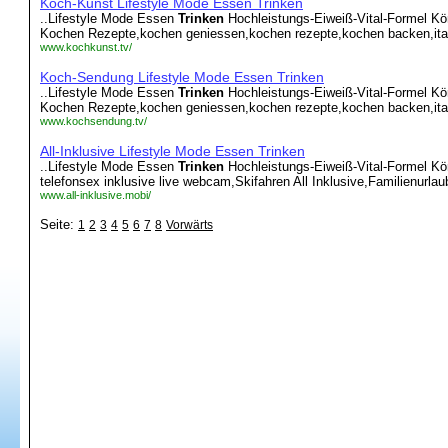
Koch-Kunst Lifestyle Mode Essen Trinken
..Lifestyle Mode Essen
Trinken
Hochleistungs-Eiweiß-Vital-Formel Kö
Kochen Rezepte,kochen geniessen,kochen rezepte,kochen backen,ital
www.kochkunst.tv/
Koch-Sendung Lifestyle Mode Essen Trinken
..Lifestyle Mode Essen
Trinken
Hochleistungs-Eiweiß-Vital-Formel Kö
Kochen Rezepte,kochen geniessen,kochen rezepte,kochen backen,ital
www.kochsendung.tv/
All-Inklusive Lifestyle Mode Essen Trinken
..Lifestyle Mode Essen
Trinken
Hochleistungs-Eiweiß-Vital-Formel Körp
telefonsex inklusive live webcam,Skifahren All Inklusive,Familienurlaub
www.all-inklusive.mobi/
Seite:
1
2
3
4
5
6
7
8
Vorwärts