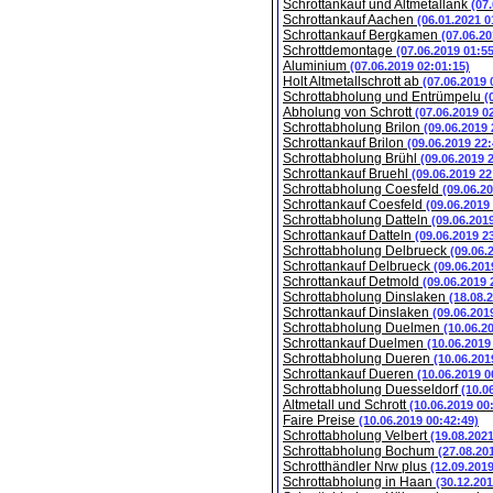
Schrottankauf und Altmetallank
(07
Schrottankauf Aachen
(06.01.2021 0
Schrottankauf Bergkamen
(07.06.20
Schrottdemontage
(07.06.2019 01:5
Aluminium
(07.06.2019 02:01:15)
Holt Altmetallschrott ab
(07.06.2019 
Schrottabholung und Entrümpelu
(
Abholung von Schrott
(07.06.2019 0
Schrottabholung Brilon
(09.06.2019 
Schrottankauf Brilon
(09.06.2019 22:
Schrottabholung Brühl
(09.06.2019 
Schrottankauf Bruehl
(09.06.2019 22
Schrottabholung Coesfeld
(09.06.2
Schrottankauf Coesfeld
(09.06.2019
Schrottabholung Datteln
(09.06.201
Schrottankauf Datteln
(09.06.2019 2
Schrottabholung Delbrueck
(09.06.
Schrottankauf Delbrueck
(09.06.201
Schrottankauf Detmold
(09.06.2019 
Schrottabholung Dinslaken
(18.08.
Schrottankauf Dinslaken
(09.06.201
Schrottabholung Duelmen
(10.06.2
Schrottankauf Duelmen
(10.06.2019
Schrottabholung Dueren
(10.06.201
Schrottankauf Dueren
(10.06.2019 0
Schrottabholung Duesseldorf
(10.0
Altmetall und Schrott
(10.06.2019 00
Faire Preise
(10.06.2019 00:42:49)
Schrottabholung Velbert
(19.08.202
Schrottabholung Bochum
(27.08.20
Schrotthändler Nrw plus
(12.09.201
Schrottabholung in Haan
(30.12.201