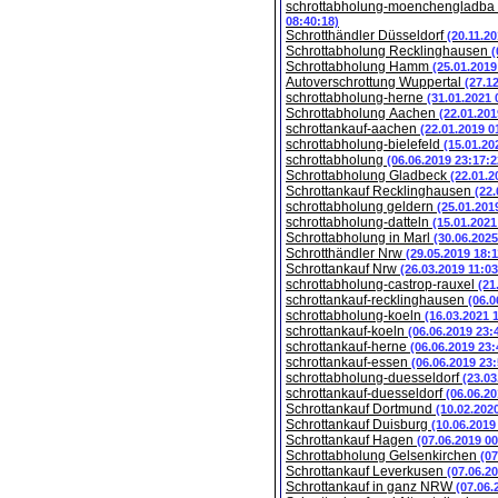
schrottabholung-moenchengladba
08:40:18)
Schrotthändler Düsseldorf
(20.11.2
Schrottabholung Recklinghausen
(
Schrottabholung Hamm
(25.01.2019
Autoverschrottung Wuppertal
(27.1
schrottabholung-herne
(31.01.2021 
Schrottabholung Aachen
(22.01.201
schrottankauf-aachen
(22.01.2019 0
schrottabholung-bielefeld
(15.01.20
schrottabholung
(06.06.2019 23:17:2
Schrottabholung Gladbeck
(22.01.2
Schrottankauf Recklinghausen
(22.
schrottabholung geldern
(25.01.201
schrottabholung-datteln
(15.01.2021
Schrottabholung in Marl
(30.06.2025
Schrotthändler Nrw
(29.05.2019 18:1
Schrottankauf Nrw
(26.03.2019 11:03
schrottabholung-castrop-rauxel
(21
schrottankauf-recklinghausen
(06.0
schrottabholung-koeln
(16.03.2021 
schrottankauf-koeln
(06.06.2019 23:
schrottankauf-herne
(06.06.2019 23:
schrottankauf-essen
(06.06.2019 23:
schrottabholung-duesseldorf
(23.03
schrottankauf-duesseldorf
(06.06.20
Schrottankauf Dortmund
(10.02.202
Schrottankauf Duisburg
(10.06.2019
Schrottankauf Hagen
(07.06.2019 00
Schrottabholung Gelsenkirchen
(07
Schrottankauf Leverkusen
(07.06.2
Schrottankauf in ganz NRW
(07.06.