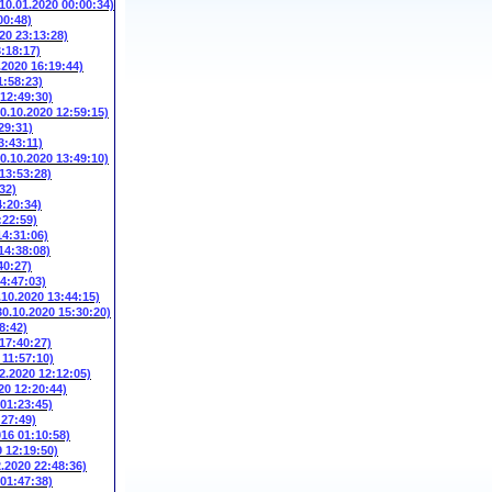
(10.01.2020 00:00:34)
00:48)
20 23:13:28)
3:18:17)
.2020 16:19:44)
1:58:23)
 12:49:30)
10.10.2020 12:59:15)
29:31)
3:43:11)
10.10.2020 13:49:10)
 13:53:28)
32)
4:20:34)
:22:59)
14:31:06)
14:38:08)
40:27)
14:47:03)
.10.2020 13:44:15)
30.10.2020 15:30:20)
8:42)
 17:40:27)
 11:57:10)
2.2020 12:12:05)
20 12:20:44)
 01:23:45)
:27:49)
016 01:10:58)
9 12:19:50)
2.2020 22:48:36)
 01:47:38)