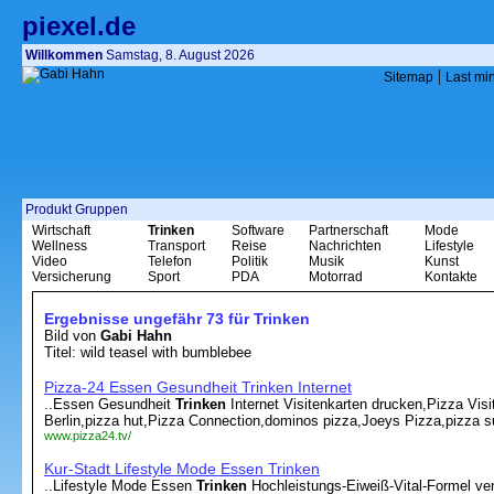
piexel.de
Willkommen
Samstag, 8. August 2026
|
Sitemap
Last mi
Produkt Gruppen
Wirtschaft
Trinken
Software
Partnerschaft
Mode
Wellness
Transport
Reise
Nachrichten
Lifestyle
Video
Telefon
Politik
Musik
Kunst
Versicherung
Sport
PDA
Motorrad
Kontakte
Ergebnisse ungefähr 73 für Trinken
Bild von
Gabi Hahn
Titel: wild teasel with bumblebee
Pizza-24 Essen Gesundheit Trinken Internet
..Essen Gesundheit
Trinken
Internet Visitenkarten drucken,Pizza Visi
Berlin,pizza hut,Pizza Connection,dominos pizza,Joeys Pizza,pizza sup
www.pizza24.tv/
Kur-Stadt Lifestyle Mode Essen Trinken
..Lifestyle Mode Essen
Trinken
Hochleistungs-Eiweiß-Vital-Formel ver