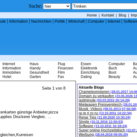
Suche:
Home
|
Kontakt
|
Blog
|
Imp
|
|
|
|
|
|
|
nute
Information
Nachrichten
Politik
Wirtschaft
Computer
Internet
Softwar
Internet
Haus
Flug
Essen
Computer
B
Information
Handy
Finanzen
Elektronik
Buch
Au
Immobilien
Gesundheit
Film
Einrichtung
Boot
Au
Hotel
Garten
Fax
Dating
Beauty
Au
Aktuelle Blogs
Seite 1 von 8
Chameleonisieren
(28.01.2017 14:0
Domain zu verkaufen
(23.05.2026 1
lastminute
(03.03.2015 20:14:29)
Mietwagen Preisvergleich
(28.01.20
Musik -Videos
(08.01.2013 07:56:08)
tenkarten günstige Anbieter,pizza
ra re ri ro ru
(13.10.2011 14:22:34)
plies Druckerei Vergleic. ...
Reise Tips
(21.09.2020 10:30:24)
Single
(10.11.2016 12:50:53)
Software
(13.10.2011 16:18:24)
Super online Hochzeitstisch
(22.07
gleichen,Kurreisen
Werbung
(28.04.2018 09:05:20)