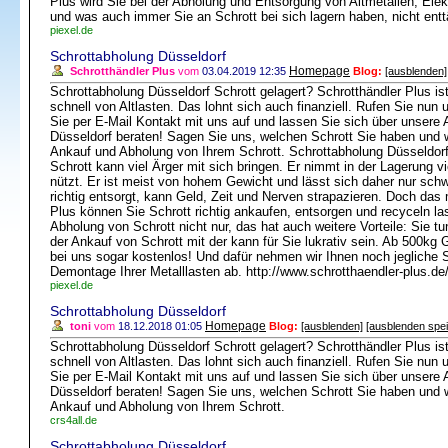
Plus wird Sie bei der Abholung und Entsorgung von Altmetallen, El
und was auch immer Sie an Schrott bei sich lagern haben, nicht ent
piexel.de
Schrottabholung Düsseldorf
Homepage
Schrotthändler Plus
vom
03.04.2019 12:35
Blog:
[ausblenden]
Schrottabholung Düsseldorf Schrott gelagert? Schrotthändler Plus ist 
schnell von Altlasten. Das lohnt sich auch finanziell. Rufen Sie nu
Sie per E-Mail Kontakt mit uns auf und lassen Sie sich über unsere 
Düsseldorf beraten! Sagen Sie uns, welchen Schrott Sie haben und 
Ankauf und Abholung von Ihrem Schrott. Schrottabholung Düsseldor
Schrott kann viel Ärger mit sich bringen. Er nimmt in der Lagerung v
nützt. Er ist meist von hohem Gewicht und lässt sich daher nur schw
richtig entsorgt, kann Geld, Zeit und Nerven strapazieren. Doch das 
Plus können Sie Schrott richtig ankaufen, entsorgen und recyceln las
Abholung von Schrott nicht nur, das hat auch weitere Vorteile: Sie 
der Ankauf von Schrott mit der kann für Sie lukrativ sein. Ab 500kg 
bei uns sogar kostenlos! Und dafür nehmen wir Ihnen noch jegliche
Demontage Ihrer Metalllasten ab. http://www.schrotthaendler-plus.de
piexel.de
Schrottabholung Düsseldorf
Homepage
toni
vom
18.12.2018 01:05
Blog:
[ausblenden]
[ausblenden spe
Schrottabholung Düsseldorf Schrott gelagert? Schrotthändler Plus ist 
schnell von Altlasten. Das lohnt sich auch finanziell. Rufen Sie nu
Sie per E-Mail Kontakt mit uns auf und lassen Sie sich über unsere 
Düsseldorf beraten! Sagen Sie uns, welchen Schrott Sie haben und 
Ankauf und Abholung von Ihrem Schrott.
crs4all.de
Schrottabholung Düsseldorf