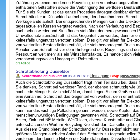
Zuführung zu einem modernen Recycling, den verantwortungsvollen 
enthaltenen Giftstoffen sowie die Verbringung der wertlosen Bestandt
Für Sie als Kunden ist das ganze Procedere dagegen denkbar einfac
Schrotthändler in Düsseldorf aufnehmen, der daraufhin Ihren Schrott
Werksgelände abholt. Bei entsprechenden Mengen kann der Elektro-
tagesaktuellen Kursen vergütet werden. Nach der Verladung und Beza
auch schon wieder und Sie können sich über den neu gewonnenen Pla
Umweltschutz sein.Schrott ist das Gegenteil von wertlos, denn er en
keinesfalls ungenutzt verrotten sollten. Dies gilt vor allem für Elektro
von wertvollen Bestandteilen enthält, die sich hervorragend für ein
Abholen von Schrott ist vor dem Hintergrund des Recyclings und de
Ressourcen weit mehr als ein Wirtschaftsfaktor. Es handelt sich vi
verantwortungsvollen Umgang mit Rohstoffen.
crs4all.de
Schrottabholung Düsseldorf
Homepage
Schrotthändler Plus
vom
08.08.2019 18:03
Blog:
[ausblenden]
Auch die Schrottabholung Düsseldorf trägt ihren Teil dazu bei, dass 
Sie denken, Schrott sei wertloser Tand, der ebenso schmutzig wie üb
noch jede Menge Platz bindet? Nun, damit liegen Sie im Großen und G
eine Annahme: Schrott ist das Gegenteil von wertlos, denn er enthäl
keinesfalls ungenutzt verrotten sollten. Dies gilt vor allem für Elektro
von wertvollen Bestandteilen enthält, die sich hervorragend für ein 
kann hier das wichtige Palladium genannt werden, sowie Kupfer, das 
menschenunwürdigen Bedingungen gewonnen wird. Schrottankauf Düs
Eisen, Zink und NE-Metalle, Weißblech, diverse Kunststoffe und Glas
unterschätzenden Wert im Recycling-Kreislauf dar. Dasselbe gilt für
Aus diesem Grund bietet der Schrotthändler für Düsseldorf nicht nur
größeren Mengen auch den Ankauf des Schrotts zu tagesaktuellen P
verdienen: der doppelte Nutzen der Schrottabholung Düsseldorf Das 