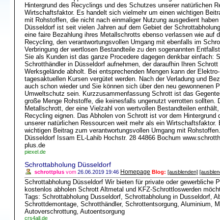
Hintergrund des Recyclings und des Schutzes unserer natürlichen R
Wirtschaftsfaktor. Es handelt sich vielmehr um einen wichtigen Be
mit Rohstoffen, die nicht nach einmaliger Nutzung ausgedient haben 
Düsseldorf ist seit vielen Jahren auf dem Gebiet der Schrottabholun
eine faire Bezahlung ihres Metallschrotts ebenso verlassen wie auf
Recycling, den verantwortungsvollen Umgang mit ebenfalls im Schrot
Verbringung der wertlosen Bestandteile zu den sogenannten Entfallst
Sie als Kunden ist das ganze Procedere dagegen denkbar einfach: 
Schrotthändler in Düsseldorf aufnehmen, der daraufhin Ihren Schrott
Werksgelände abholt. Bei entsprechenden Mengen kann der Elektro-
tagesaktuellen Kursen vergütet werden. Nach der Verladung und Beza
auch schon wieder und Sie können sich über den neu gewonnenen Pla
Umweltschutz sein. Kurzzusammenfassung Schrott ist das Gegenteil 
große Menge Rohstoffe, die keinesfalls ungenutzt verrotten sollten. Di
Metallschrott, der eine Vielzahl von wertvollen Bestandteilen enthält
Recycling eignen. Das Abholen von Schrott ist vor dem Hintergrund
unserer natürlichen Ressourcen weit mehr als ein Wirtschaftsfaktor.
wichtigen Beitrag zum verantwortungsvollen Umgang mit Rohstoffen
Düsseldorf Issam EL-Lahib Hochstr. 28 44866 Bochum www.schrottha
plus.de
piexel.de
Schrottabholung Düsseldorf
Homepage
schrottplus
vom
26.06.2019 19:46
Blog:
[ausblenden]
[ausblen
Schrottabholung Düsseldorf Wir bieten für private oder gewerbliche P
kostenlos abholen Schrott Altmetal und KFZ-Schrottloswerden möc
Tags: Schrottabholung Dusseldorf, Schrottabholung in Dusseldorf, Ab
Schrottdemontage, Schrotthändler, Schrottentsorgung, Aluminium, Meta
Autoverschrottung, Autoentsorgung
crs4all.de