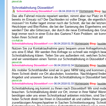
piexel.de
Schrottabholung Düsseldorf
Homepage
Schrottabholung Düsseldorf
vom
06.04.2018 01:37
Blog:
[au
Das alte Fahrrad müsste repariert werden, nimmt aber nur Platz im K
bereits im Einsatz ist? Der Dachboden ist voller Dinge, die eigentlic
müssen? Im Keller lagert immer noch der Schrott, der bei der letzten
Heizkörper und Blei-Rohre, die bei der Sanierung des Eigenheims er
werden? Der alte Gitterzaun, der durch die neue Einfriedung des Gru
liegt immer noch in einer Ecke des Gartens? Kein Problem: wir ko
holen Ihren Schrott ab!
crs4all.de
Homepage
Schrottabholung Düsseldorf
vom
06.04.2018 01:35
Blog:
[ausble
Nutzen Sie zur Kontaktaufnahme ganz bequem unser Anfrageformular
uns eine E-Mail. Wir werden Ihre Anfrage so schnell wie möglich bear
Schrottabholung klären. Teilen Sie uns außerdem mit, welchen Schro
und wir vereinbaren einen Termin zur Schrottabholung in Düsseldorf 
piexel.de
Homepage
Schrottabholung Düsseldorf
vom
06.04.2018 01:34
Blog:
[ausble
Als mobiler Schrotthändler sind wir in ganz NRW tätig und kommen 
Ihren Schrott direkt vor Ort abzuholen, kostenlos. Nachfolgend find
Angebot und unserem Service die Schrottabholung in Düsseldorf bet
piexel.de
Homepage
Schrottabholung Düsseldorf
vom
06.04.2018 01:33
Blog:
[ausble
Schrottabholung.org kommt zu Ihnen nach Düsseldorf! Wir sind mobi
brauchen. Schrottabholung direkt vor Ort, immer in Ihrer Nähe! Wen
benötigen oder uns einen Schrottankauf anbieten möchten, sind Sie b
holen Schrott direkt bei Ihnen in Düsseldorf ab und zahlen Ihnen gute
zuverlässigen Ansprechpartner in Sachen Schrottentsorgung: Schrot