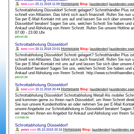
Homepage
toni
vom
25.11.2018 11:09
Blog:
[ausblenden]
[ausblenden spei
Schrottabholung Düsseldorf Schrott gelagert? Schrotthändler Plus ist 
schnell von Altlasten. Das lohnt sich auch finanziell. Rufen Sie nu
Sie per E-Mail Kontakt mit uns auf und lassen Sie sich über unsere 
Düsseldorf beraten! Sagen Sie uns, welchen Schrott Sie haben und 
Ankauf und Abholung von Ihrem Schrott. Rufen Sie unsere Hotline 
07:00 - 23:00 Uhr
piexel.de
Schrottabholung Düsseldorf
Homepage
toni
vom
20.11.2018 23:01
Blog:
[ausblenden]
[ausblenden spei
Schrottabholung Düsseldorf Schrott gelagert? Schrotthändler Plus ist 
schnell von Altlasten. Das lohnt sich auch finanziell. Rufen Sie nu
Sie per E-Mail Kontakt mit uns auf und lassen Sie sich über unsere 
Düsseldorf beraten! Sagen Sie uns, welchen Schrott Sie haben und 
Ankauf und Abholung von Ihrem Schrott. http://www.schrotthaendler-
piexel.de
Schrottabholung Düsseldorf
Homepage
toni
vom
10.11.2018 20:44
Blog:
[ausblenden]
[ausblenden spei
Schrottabholung Düsseldorf Schrottabholung Metall Als mobiler Schro
und kommen gerne zu Ihnen nach Düsseldorf, um Ihren Schrott direk
Sie nun unsere Kundenhotline an oder nehmen Sie per E-Mail Kontakt
unsere Angebote zur Schrottabholung in Düsseldorf beraten! Sagen 
wir machen Ihnen ein Angebot für Ankauf und Abholung von Ihrem Sc
crs4all.de
Schrottabholung Düsseldorf
Homepage
peter
vom
05.10.2018 20:16
Blog:
[ausblenden]
[ausblenden sp