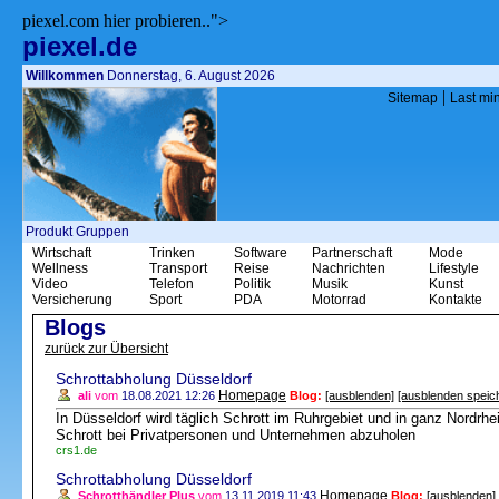
piexel.com hier probieren..">
piexel.de
Willkommen
Donnerstag, 6. August 2026
|
Sitemap
Last mi
Produkt Gruppen
Wirtschaft
Trinken
Software
Partnerschaft
Mode
Wellness
Transport
Reise
Nachrichten
Lifestyle
Video
Telefon
Politik
Musik
Kunst
Versicherung
Sport
PDA
Motorrad
Kontakte
Blogs
zurück zur Übersicht
Schrottabholung Düsseldorf
Homepage
ali
vom
18.08.2021 12:26
Blog:
[ausblenden]
[ausblenden speic
In Düsseldorf wird täglich Schrott im Ruhrgebiet und in ganz Nordr
Schrott bei Privatpersonen und Unternehmen abzuholen
crs1.de
Schrottabholung Düsseldorf
Homepage
Schrotthändler Plus
vom
13.11.2019 11:43
Blog:
[ausblenden]