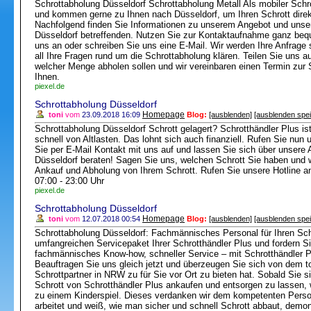
Schrottabholung Düsseldorf Schrottabholung Metall Als mobiler Schro
und kommen gerne zu Ihnen nach Düsseldorf, um Ihren Schrott direk
Nachfolgend finden Sie Informationen zu unserem Angebot und unser
Düsseldorf betreffenden. Nutzen Sie zur Kontaktaufnahme ganz bequ
uns an oder schreiben Sie uns eine E-Mail. Wir werden Ihre Anfrage 
all Ihre Fragen rund um die Schrottabholung klären. Teilen Sie uns a
welcher Menge abholen sollen und wir vereinbaren einen Termin zur 
Ihnen.
piexel.de
Schrottabholung Düsseldorf
Homepage
toni
vom
23.09.2018 16:09
Blog:
[ausblenden]
[ausblenden spe
Schrottabholung Düsseldorf Schrott gelagert? Schrotthändler Plus ist 
schnell von Altlasten. Das lohnt sich auch finanziell. Rufen Sie nu
Sie per E-Mail Kontakt mit uns auf und lassen Sie sich über unsere 
Düsseldorf beraten! Sagen Sie uns, welchen Schrott Sie haben und 
Ankauf und Abholung von Ihrem Schrott. Rufen Sie unsere Hotline 
07:00 - 23:00 Uhr
piexel.de
Schrottabholung Düsseldorf
Homepage
toni
vom
12.07.2018 00:54
Blog:
[ausblenden]
[ausblenden spe
Schrottabholung Düsseldorf: Fachmännisches Personal für Ihren Sc
umfangreichen Servicepaket Ihrer Schrotthändler Plus und fordern 
fachmännisches Know-how, schneller Service – mit Schrotthändler Pl
Beauftragen Sie uns gleich jetzt und überzeugen Sie sich von dem to
Schrottpartner in NRW zu für Sie vor Ort zu bieten hat. Sobald Sie 
Schrott von Schrotthändler Plus ankaufen und entsorgen zu lassen, 
zu einem Kinderspiel. Dieses verdanken wir dem kompetenten Person
arbeitet und weiß, wie man sicher und schnell Schrott abbaut, demonti