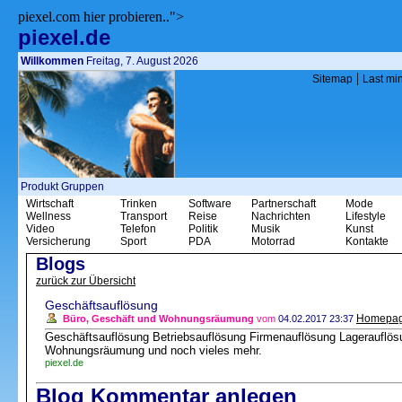
piexel.com hier probieren..">
piexel.de
Willkommen
Freitag, 7. August 2026
|
Sitemap
Last mi
Produkt Gruppen
Wirtschaft
Trinken
Software
Partnerschaft
Mode
Wellness
Transport
Reise
Nachrichten
Lifestyle
Video
Telefon
Politik
Musik
Kunst
Versicherung
Sport
PDA
Motorrad
Kontakte
Blogs
zurück zur Übersicht
Geschäftsauflösung
Homepa
Büro, Geschäft und Wohnungsräumung
vom
04.02.2017 23:37
Geschäftsauflösung Betriebsauflösung Firmenauflösung Lagerauflös
Wohnungsräumung und noch vieles mehr.
piexel.de
Blog Kommentar anlegen