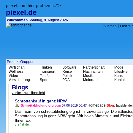
piexel.com hier probieren..">
piexel.de
Willkommen
Sonntag, 9. August 2026
|
Sitemap
Last mi
Produkt Gruppen
Wirtschaft
Trinken
Software
Partnerschaft
Mode
Wellness
Transport
Reise
Nachrichten
Lifestyle
Video
Telefon
Politik
Musik
Kunst
Versicherung
Sport
PDA
Motorrad
Kontakte
Blogs
zurück zur Übersicht
Schrottankauf in ganz NRW
Homepage
Schrottabholung.org
vom
07.06.2019 00:47
Blog:
[ausblenden
Das Team von schrottabholung.org ist Ihr zuverlässiger Dienstleist
Schrottabholung in ganz NRW geht. Wir holen Altmetalle und Elektros
Ihnen ab.
crs4all.de