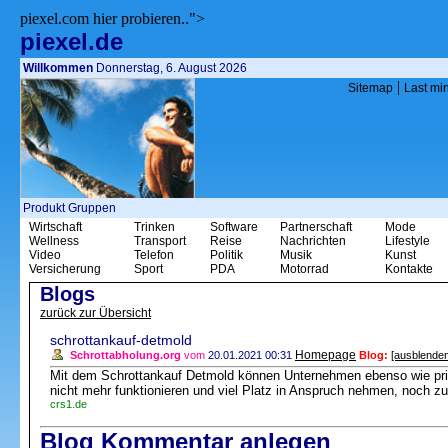
piexel.com hier probieren..">
piexel.de
Willkommen
Donnerstag, 6. August 2026
|
Sitemap
Last mi
Produkt Gruppen
Wirtschaft
Trinken
Software
Partnerschaft
Mode
Wellness
Transport
Reise
Nachrichten
Lifestyle
Video
Telefon
Politik
Musik
Kunst
Versicherung
Sport
PDA
Motorrad
Kontakte
Blogs
zurück zur Übersicht
schrottankauf-detmold
Homepage
Schrottabholung.org
vom
20.01.2021 00:31
Blog:
[ausblenden
Mit dem Schrottankauf Detmold können Unternehmen ebenso wie priv
nicht mehr funktionieren und viel Platz in Anspruch nehmen, noch 
crs1.de
Blog Kommentar anlegen