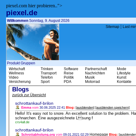
piexel.com hier probieren..">
piexel.de
Willkommen
Sonntag, 9. August 2026
|
Sitemap
Last mi
Produkt Gruppen
Wirtschaft
Trinken
Software
Partnerschaft
Mode
Wellness
Transport
Reise
Nachrichten
Lifestyle
Video
Telefon
Politik
Musik
Kunst
Versicherung
Sport
PDA
Motorrad
Kontakte
Blogs
zurück zur Übersicht
schrottankauf-brilon
Emma
vom
30.06.2025 22:41
Blog:
[ausblenden]
[ausblenden speichern]
Hello! It's easy not to snore. An excellent solution to the problem. Ha
schnarchen. Eine ausgezeichnete Lsung f
crs4all.de
schrottankauf-brilon
Homepage
Schrottabholung.org
vom
09.01.2021 02:29
Blog:
[ausblenden