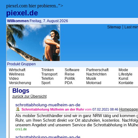
piexel.com hier probieren..">
piexel.de
Willkommen
Freitag, 7. August 2026
|
Sitemap
Last mi
Produkt Gruppen
Wirtschaft
Trinken
Software
Partnerschaft
Mode
Wellness
Transport
Reise
Nachrichten
Lifestyle
Video
Telefon
Politik
Musik
Kunst
Versicherung
Sport
PDA
Motorrad
Kontakte
Blogs
zurück zur Übersicht
schrottabholung-muelheim-an-de
Homepage
Schrottabholung Mülheim an der Ruhr
vom
07.02.2021 08:46
Als mobiler Schrotthändler sind wir in ganz NRW tätig und kommen 
Ruhr, um Ihren Schrott direkt vor Ort abzuholen, kostenlos. Nachfol
unserem Angebot und unserem Service die Schrottabholung in Mülhe
crs1.de
schrottabholung-muelheim-an-de