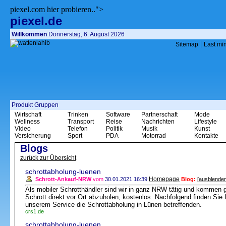
piexel.com hier probieren..">
piexel.de
Willkommen
Donnerstag, 6. August 2026
|
Sitemap
Last mi
Produkt Gruppen
Wirtschaft
Trinken
Software
Partnerschaft
Mode
Wellness
Transport
Reise
Nachrichten
Lifestyle
Video
Telefon
Politik
Musik
Kunst
Versicherung
Sport
PDA
Motorrad
Kontakte
Blogs
zurück zur Übersicht
schrottabholung-luenen
Homepage
Schrott-Ankauf-NRW
vom
30.01.2021 16:39
Blog:
[ausblenden
Als mobiler Schrotthändler sind wir in ganz NRW tätig und kommen 
Schrott direkt vor Ort abzuholen, kostenlos. Nachfolgend finden Si
unserem Service die Schrottabholung in Lünen betreffenden.
crs1.de
schrottabholung-luenen