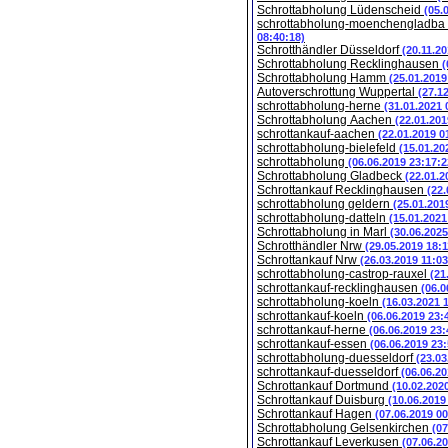
Schrottabholung Lüdenscheid
(05.
schrottabholung-moenchengladba
08:40:18)
Schrotthändler Düsseldorf
(20.11.2
Schrottabholung Recklinghausen
(
Schrottabholung Hamm
(25.01.2019
Autoverschrottung Wuppertal
(27.1
schrottabholung-herne
(31.01.2021 
Schrottabholung Aachen
(22.01.201
schrottankauf-aachen
(22.01.2019 0
schrottabholung-bielefeld
(15.01.20
schrottabholung
(06.06.2019 23:17:2
Schrottabholung Gladbeck
(22.01.2
Schrottankauf Recklinghausen
(22.
schrottabholung geldern
(25.01.201
schrottabholung-datteln
(15.01.2021
Schrottabholung in Marl
(30.06.2025
Schrotthändler Nrw
(29.05.2019 18:1
Schrottankauf Nrw
(26.03.2019 11:03
schrottabholung-castrop-rauxel
(21
schrottankauf-recklinghausen
(06.0
schrottabholung-koeln
(16.03.2021 
schrottankauf-koeln
(06.06.2019 23:
schrottankauf-herne
(06.06.2019 23:
schrottankauf-essen
(06.06.2019 23:
schrottabholung-duesseldorf
(23.03
schrottankauf-duesseldorf
(06.06.20
Schrottankauf Dortmund
(10.02.202
Schrottankauf Duisburg
(10.06.2019
Schrottankauf Hagen
(07.06.2019 00
Schrottabholung Gelsenkirchen
(07
Schrottankauf Leverkusen
(07.06.2