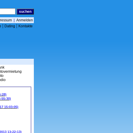
ressum
|
Anmelden
|
|
e
Dating
Kontakte
ank
tovermietung
to
dio
6:28)
3:55:30)
17 15:03:05)
.2013 13:22:13)