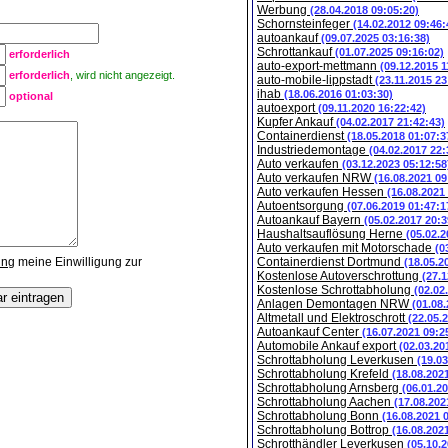
Werbung
(28.04.2018 09:05:20)
Schornsteinfeger
(14.02.2012 09:46:
autoankauf
(09.07.2025 03:16:38)
Schrottankauf
(01.07.2025 09:16:02)
erforderlich
auto-export-mettmann
(09.12.2015 1
erforderlich
, wird nicht angezeigt.
auto-mobile-lippstadt
(23.11.2015 23
ihab
(18.06.2016 01:03:30)
optional
autoexport
(09.11.2020 16:22:42)
Kupfer Ankauf
(04.02.2017 21:42:43)
Containerdienst
(18.05.2018 01:07:3
Industriedemontage
(04.02.2017 22:
Auto verkaufen
(03.12.2023 05:12:58
Auto verkaufen NRW
(16.08.2021 09
Auto verkaufen Hessen
(16.08.2021
Autoentsorgung
(07.06.2019 01:47:1
Autoankauf Bayern
(05.02.2017 20:3
Haushaltsauflösung Herne
(05.02.2
Auto verkaufen mit Motorschade
(0
ung
meine Einwilligung zur
Containerdienst Dortmund
(18.05.2
Kostenlose Autoverschrottung
(27.1
Kostenlose Schrottabholung
(02.02
Anlagen Demontagen NRW
(01.08
Altmetall und Elektroschrott
(22.05.
Autoankauf Center
(16.07.2021 09:2
Automobile Ankauf export
(02.03.20
Schrottabholung Leverkusen
(19.0
Schrottabholung Krefeld
(18.08.202
Schrottabholung Arnsberg
(06.01.2
Schrottabholung Aachen
(17.08.202
Schrottabholung Bonn
(16.08.2021 
Schrottabholung Bottrop
(16.08.202
Schrotthändler Leverkusen
(05.10.