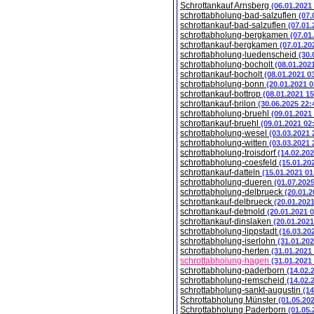
Schrottankauf Arnsberg
(06.01.2021
schrottabholung-bad-salzuflen
(07.
schrottankauf-bad-salzuflen
(07.01.
schrottabholung-bergkamen
(07.01
schrottankauf-bergkamen
(07.01.20
schrottabholung-luedenscheid
(30.
schrottabholung-bocholt
(08.01.202
schrottankauf-bocholt
(08.01.2021 0
schrottabholung-bonn
(20.01.2021 0
schrottankauf-bottrop
(08.01.2021 15
schrottankauf-brilon
(30.06.2025 22:
schrottabholung-bruehl
(09.01.2021
schrottankauf-bruehl
(09.01.2021 02
schrottabholung-wesel
(03.03.2021 
schrottabholung-witten
(03.03.2021 
schrottabholung-troisdorf
(14.02.202
schrottabholung-coesfeld
(15.01.20
schrottankauf-datteln
(15.01.2021 01
schrottabholung-dueren
(01.07.202
schrottabholung-delbrueck
(20.01.2
schrottankauf-delbrueck
(20.01.202
schrottankauf-detmold
(20.01.2021 
schrottankauf-dinslaken
(20.01.2021
schrottabholung-lippstadt
(16.03.20
schrottabholung-iserlohn
(31.01.202
schrottabholung-herten
(31.01.2021
schrottabholung-hagen
(31.01.2021
schrottabholung-paderborn
(14.02.
schrottabholung-remscheid
(14.02.
schrottabholung-sankt-augustin
(14
Schrottabholung Münster
(01.05.20
Schrottabholung Paderborn
(01.05.