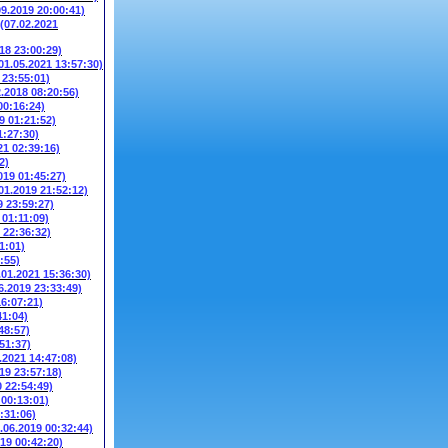
09.2019 20:00:41)
(07.02.2021
018 23:00:29)
01.05.2021 13:57:30)
 23:55:01)
2.2018 08:20:56)
00:16:24)
9 01:21:52)
1:27:30)
21 02:39:16)
2)
019 01:45:27)
01.2019 21:52:12)
9 23:59:27)
 01:11:09)
 22:36:32)
1:01)
:55)
.01.2021 15:36:30)
6.2019 23:33:49)
16:07:21)
41:04)
48:57)
51:37)
.2021 14:47:08)
19 23:57:18)
0 22:54:49)
 00:13:01)
:31:06)
.06.2019 00:32:44)
019 00:42:20)