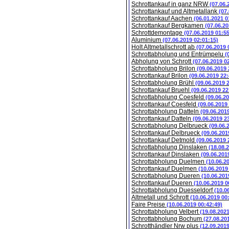
Schrottankauf in ganz NRW
(07.06.
Schrottankauf und Altmetallank
(07
Schrottankauf Aachen
(06.01.2021 0
Schrottankauf Bergkamen
(07.06.20
Schrottdemontage
(07.06.2019 01:5
Aluminium
(07.06.2019 02:01:15)
Holt Altmetallschrott ab
(07.06.2019 
Schrottabholung und Entrümpelu
(
Abholung von Schrott
(07.06.2019 0
Schrottabholung Brilon
(09.06.2019 
Schrottankauf Brilon
(09.06.2019 22:
Schrottabholung Brühl
(09.06.2019 
Schrottankauf Bruehl
(09.06.2019 22
Schrottabholung Coesfeld
(09.06.2
Schrottankauf Coesfeld
(09.06.2019
Schrottabholung Datteln
(09.06.201
Schrottankauf Datteln
(09.06.2019 2
Schrottabholung Delbrueck
(09.06.
Schrottankauf Delbrueck
(09.06.201
Schrottankauf Detmold
(09.06.2019 
Schrottabholung Dinslaken
(18.08.
Schrottankauf Dinslaken
(09.06.201
Schrottabholung Duelmen
(10.06.2
Schrottankauf Duelmen
(10.06.2019
Schrottabholung Dueren
(10.06.201
Schrottankauf Dueren
(10.06.2019 0
Schrottabholung Duesseldorf
(10.0
Altmetall und Schrott
(10.06.2019 00
Faire Preise
(10.06.2019 00:42:49)
Schrottabholung Velbert
(19.08.202
Schrottabholung Bochum
(27.08.20
Schrotthändler Nrw plus
(12.09.201