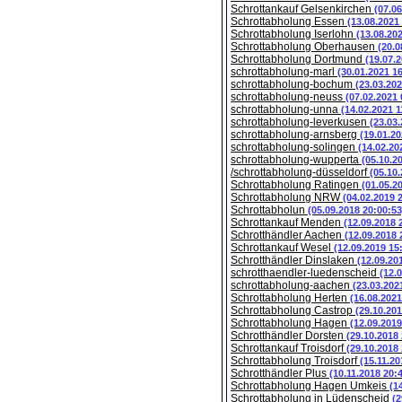
Schrottankauf Gelsenkirchen
(07.0
Schrottabholung Essen
(13.08.2021
Schrottabholung Iserlohn
(13.08.20
Schrottabholung Oberhausen
(20.0
Schrottabholung Dortmund
(19.07.
schrottabholung-marl
(30.01.2021 1
schrottabholung-bochum
(23.03.202
schrottabholung-neuss
(07.02.2021 
schrottabholung-unna
(14.02.2021 1
schrottabholung-leverkusen
(23.03
schrottabholung-arnsberg
(19.01.20
schrottabholung-solingen
(14.02.20
schrottabholung-wupperta
(05.10.2
/schrottabholung-düsseldorf
(05.10
Schrottabholung Ratingen
(01.05.2
Schrottabholung NRW
(04.02.2019 
Schrottabholun
(05.09.2018 20:00:53
Schrottankauf Menden
(12.09.2018 
Schrotthändler Aachen
(12.09.2018 
Schrottankauf Wesel
(12.09.2019 15
Schrotthändler Dinslaken
(12.09.20
schrotthaendler-luedenscheid
(12.
schrottabholung-aachen
(23.03.202
Schrottabholung Herten
(16.08.2021
Schrottabholung Castrop
(29.10.201
Schrottabholung Hagen
(12.09.2019
Schrotthändler Dorsten
(29.10.2018
Schrottankauf Troisdorf
(29.10.2018
Schrottabholung Troisdorf
(15.11.20
Schrotthändler Plus
(10.11.2018 20:
Schrottabholung Hagen Umkeis
(1
Schrottabholung in Lüdenscheid
(2