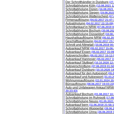
Der Schrotthändler in Duisburg
(27
Schrottabholung Köln
(13.08.2021 1
Schrottabholung Düren
(16.08.2021
Schrottabholung Siegen
(19.08.202
Schrottabholung Wattenscheid
(07.
Firmenauflösung
(04.02.2017 21:47:
Autoabholung
(04.02.2017 22:15:09)
Schrottankauf in NRW
(07.06.2019 0
Schrottabholung Bochum
(20.08.20
Schrottabholung Düsseldorf
(18.08
Haushaltsauflösung NRW
(05.02.20
Geschäftsauflösung
(04.02.2017 23:
Schrott und Altmetall
(10.06.2019 00
Autoankauf NRW
(05.02.2017 15:06:
Autoankauf Essen
(05.02.2017 15:09
Autoverschrotten
(05.02.2017 15:12:
Autoankauf Hannover
(05.02.2017 1
Autoankauf Stuttgart
(10.10.2020 12:
Autoverschrottung
(07.06.2019 01:50
Autoankauf Duisburg
(10.10.2020 14
Autoankauf für den Autoexport
(05.
Autoankauf und Autoexport
(31.03.
Wohnungsauflösung
(22.01.2024 20
Büroauflösung
(08.06.2017 19:03:22
Auto und Unfalwagen Ankauf NR
20:23:43)
Autoankauf Bochum
(01.08.2017 10:
Schrottabholung im Ruhrpott
(17.08
Schrottabholung Neuss
(01.05.2021
Autoankauf bern
(11.06.2018 21:56:1
Schrottabholung Wuppertal
(28.06.
Schrottabholung Unna
(26.06.2019 