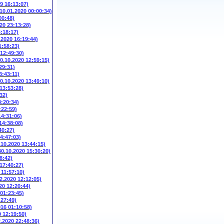
9 16:13:07)
(10.01.2020 00:00:34)
00:48)
20 23:13:28)
3:18:17)
.2020 16:19:44)
1:58:23)
 12:49:30)
10.10.2020 12:59:15)
29:31)
3:43:11)
10.10.2020 13:49:10)
 13:53:28)
32)
4:20:34)
:22:59)
14:31:06)
14:38:08)
40:27)
14:47:03)
.10.2020 13:44:15)
30.10.2020 15:30:20)
8:42)
 17:40:27)
 11:57:10)
2.2020 12:12:05)
20 12:20:44)
 01:23:45)
:27:49)
016 01:10:58)
9 12:19:50)
2.2020 22:48:36)