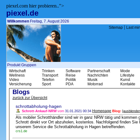
piexel.com hier probieren..">
piexel.de
Willkommen
Freitag, 7. August 2026
|
Sitemap
Last mi
Produkt Gruppen
Wirtschaft
Trinken
Software
Partnerschaft
Mode
Wellness
Transport
Reise
Nachrichten
Lifestyle
Video
Telefon
Politik
Musik
Kunst
Versicherung
Sport
PDA
Motorrad
Kontakte
Blogs
zurück zur Übersicht
schrottabholung-hagen
Homepage
Schrott-Ankauf-NRW
vom
31.01.2021 00:34
Blog:
[ausblenden
Als mobiler Schrotthändler sind wir in ganz NRW tätig und kommen 
Schrott direkt vor Ort abzuholen, kostenlos. Nachfolgend finden Si
unserem Service die Schrottabholung in Hagen betreffenden.
crs1.de