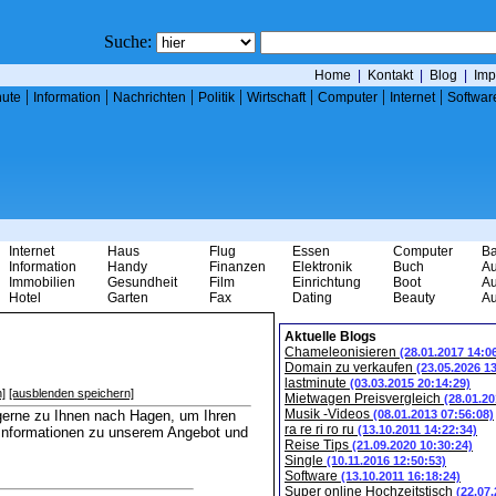
Suche:
Home
|
Kontakt
|
Blog
|
Imp
|
|
|
|
|
|
|
nute
Information
Nachrichten
Politik
Wirtschaft
Computer
Internet
Softwar
Internet
Haus
Flug
Essen
Computer
B
Information
Handy
Finanzen
Elektronik
Buch
Au
Immobilien
Gesundheit
Film
Einrichtung
Boot
Au
Hotel
Garten
Fax
Dating
Beauty
Au
Aktuelle Blogs
Chameleonisieren
(28.01.2017 14:0
Domain zu verkaufen
(23.05.2026 1
lastminute
(03.03.2015 20:14:29)
]
[ausblenden speichern]
Mietwagen Preisvergleich
(28.01.20
Musik -Videos
gerne zu Ihnen nach Hagen, um Ihren
(08.01.2013 07:56:08)
ra re ri ro ru
(13.10.2011 14:22:34)
e Informationen zu unserem Angebot und
Reise Tips
(21.09.2020 10:30:24)
Single
(10.11.2016 12:50:53)
Software
(13.10.2011 16:18:24)
Super online Hochzeitstisch
(22.07