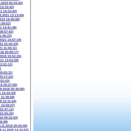
6.2019 00:34:42)
 13:33:42)
21 14:15:42)
8.2021 13:13:09)
2019 19:49:08)
6:59:52)
1 14:41:48)
08:57:42)
1:36:23)
.2021 14:57:19)
21 01:42:33)
21 11:45:11)
018 20:09:17)
.2018 19:52:25)
021 13:53:59)
22:51:12)
)
20:03:11)
20:17:22)
:52:43)
18 20:27:50)
09.2018 20:30:06)
1 14:33:43)
 11:39:58)
8 22:11:04)
 15:59:07)
 22:47:12)
 22:50:20)
18 09:10:43)
48:49)
4.11.2018 20:43:40)
9.12.2020 12:15:53)