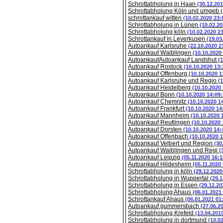
Schrottabholung in Haan
(30.12.201
Schrottabholung Köln und umgeb
schrottankauf witten
(10.02.2020 23:
Schrottabholung in Lünen
(10.02.20
Schrottabholung köln
(10.02.2020 2
Schrottankauf in Leverkusen
(19.03
Autoankauf Karlsruhe
(22.10.2020 2
Autoankauf Waiblingen
(10.10.2020
AutoankaufAutoankauf Landshut
(
Autoankauf Rostock
(10.10.2020 13:
Autoankauf Offenburg
(10.10.2020 1
Autoankauf Karlsruhe und Regio
(
Autoankauf Heidelberg
(10.10.2020
Autoankauf Bonn
(10.10.2020 14:09:
Autoankauf Chemnitz
(10.10.2020 1
Autoankauf Frankfurt
(10.10.2020 14
Autoankauf Mannheim
(10.10.2020 
Autoankauf Reutlingen
(10.10.2020 
Autoankauf Dorsten
(10.10.2020 14:
Autoankauf Offenbach
(10.10.2020 
Autoankauf Velbert und Region
(30
Autoankauf Waiblingen und Regi
(
Autoankauf Leipzig
(05.11.2020 16:1
Autoankauf Hildesheim
(05.11.2020
Schrottabholung in köln
(29.12.2020
Schrottabholung in Wuppertal
(29.1
Schrottabholung in Essen
(29.12.20
Schrottabholung Ahaus
(06.01.2021
Schrottankauf Ahaus
(06.01.2021 01
Autoankauf gummersbach
(27.06.2
Schrottabholung Krefeld
(13.04.201
Schrottabholung in dortmund
(10.0