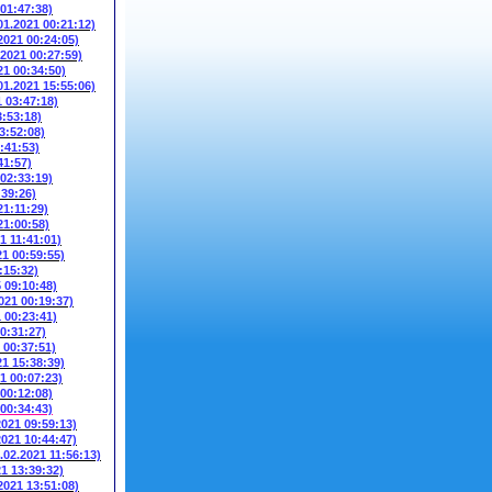
 01:47:38)
01.2021 00:21:12)
2021 00:24:05)
.2021 00:27:59)
21 00:34:50)
01.2021 15:55:06)
1 03:47:18)
3:53:18)
3:52:08)
:41:53)
41:57)
 02:33:19)
:39:26)
21:11:29)
21:00:58)
1 11:41:01)
21 00:59:55)
:15:32)
5 09:10:48)
021 00:19:37)
1 00:23:41)
00:31:27)
 00:37:51)
21 15:38:39)
1 00:07:23)
 00:12:08)
 00:34:43)
2021 09:59:13)
2021 10:44:47)
.02.2021 11:56:13)
21 13:39:32)
2021 13:51:08)