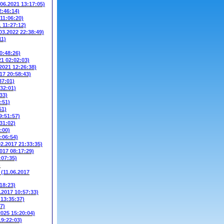
.06.2021 13:17:05)
2:46:14)
 11:06:20)
1 11:27:12)
03.2022 22:38:49)
11)
0:48:26)
21 02:02:03)
.2021 12:26:38)
17 20:58:43)
37:01)
:32:01)
33)
:51)
51)
9:51:57)
31:02)
:00)
:06:54)
02.2017 21:33:35)
2017 08:17:29)
:07:35)
)
W
(11.06.2017
18:23)
.2017 10:57:33)
 13:35:37)
7)
2025 15:20:04)
19:22:03)