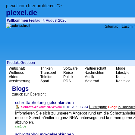
piexel.com hier probieren..">
piexel.de
Willkommen
Freitag, 7. August 2026
|
Sitemap
Last mi
Produkt Gruppen
Wirtschaft
Trinken
Software
Partnerschaft
Mode
Wellness
Transport
Reise
Nachrichten
Lifestyle
Video
Telefon
Politik
Musik
Kunst
Versicherung
Sport
PDA
Motorrad
Kontakte
Blogs
zurück zur Übersicht
schrottabholung-gelsenkirchen
Homepage
Schrott-Ankauf-NRW
vom
16.01.2021 17:34
Blog:
[ausblenden
Informieren Sie sich zu unserem Angebot rund um die Schrottabholun
mobiler Schrotthändler in ganz NRW unterwegs und kommen gerne zu
abzuholen.
crs1.de
schrottabholung-gelsenkirchen